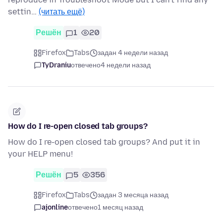
settin…
(читать ещё)
Решён
1
20
Firefox
Tabs
задан 4 недели назад
TyDraniu
отвечено
4 недели назад
How do I re-open closed tab groups?
How do I re-open closed tab groups? And put it in
your HELP menu!
Решён
5
356
Firefox
Tabs
задан 3 месяца назад
ajonline
отвечено
1 месяц назад