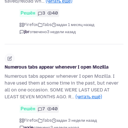
saved/reload wh…
(читать ещё)
Решён
3
40
Firefox
Tabs
задан 1 месяц назад
jbr
отвечено
3 недели назад
Numerous tabs appear whenever I open Mozilla
Numerous tabs appear whenever I open Mozilla. I
have used them at some time in the past, but never
all on one occasion. SOME WERE LAST USED AT
LEAST SEVEN MONTHS AGO. R…
(читать ещё)
Решён
7
40
Firefox
Tabs
задан 3 недели назад
wxie
отвечено
3 недели назад