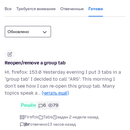
Все
Требуется внимание
Отвеченные
Готово
Reopen/remove a group tab
Hi, firefox: 153.0 Yesterday evening I put 3 tabs in a
"group tab" I decided to call "ARS". This morning I
don't see how I can re-open this group tab. Many
topics speak a…
(читать ещё)
Решён
6
79
Firefox
Tabs
задан 2 недели назад
jbr
отвечено
13 часов назад