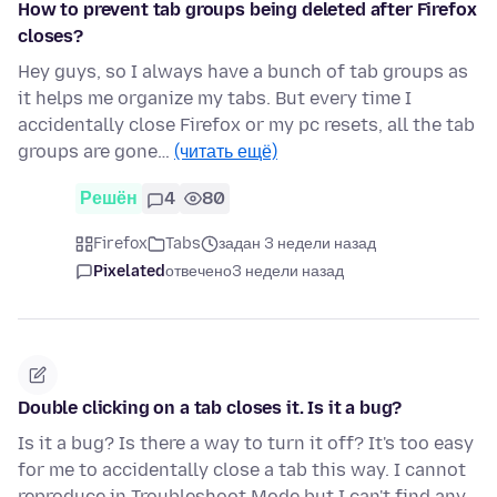
How to prevent tab groups being deleted after Firefox
closes?
Hey guys, so I always have a bunch of tab groups as
it helps me organize my tabs. But every time I
accidentally close Firefox or my pc resets, all the tab
groups are gone…
(читать ещё)
Решён
4
80
Firefox
Tabs
задан 3 недели назад
Pixelated
отвечено
3 недели назад
Double clicking on a tab closes it. Is it a bug?
Is it a bug? Is there a way to turn it off? It's too easy
for me to accidentally close a tab this way. I cannot
reproduce in Troubleshoot Mode but I can't find any