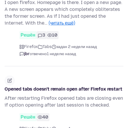
I open firefox. Homepage is there. I open a new page.
A new screen appears which completely obliterates
the former screen. As if I had just opened the
internet. With the…
(читать ещё)
Решён
3
10
Firefox
Tabs
задан 2 недели назад
jbr
отвечено
1 неделю назад
Opened tabs doesn't remain open after Firefox restart
After restarting Firefox opened tabs are closing even
if option opening after last session is checked.
Решён
40