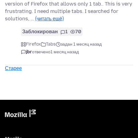
version of Firefox that allows only 1 tab.. This is very
frustrating. I need multiple tabs. I searched for
solutions, …
(читать ещё)
Заблокирован
1
70
Firefox
Tabs
задан 1 месяц назад
jbr
отвечено
1 месяц назад
Старее