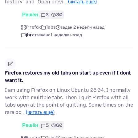
history` and `Open previ…
(читать ещё)
Решён
3
30
Firefox
Tabs
задан 2 недели назад
jbr
отвечено
1 неделю назад
Firefox restores my old tabs on start up even if I dont
want it.
I am using Firefox on Linux Ubuntu 26.04. I normally
work with multiple tabs. Then I quit Firefox with all
tabs open at the point of quitting. Some times on the
rare oc…
(читать ещё)
Решён
5
60
Firefox
Tabs
задан 4 недели назад