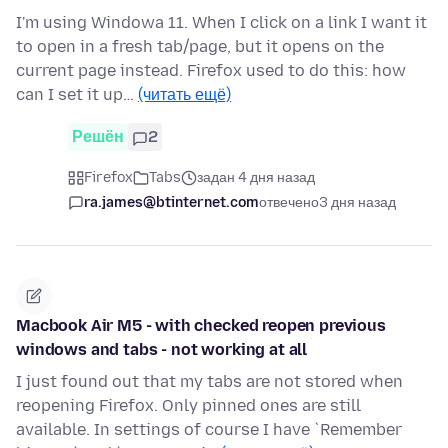
I'm using Windowa 11. When I click on a link I want it
to open in a fresh tab/page, but it opens on the
current page instead. Firefox used to do this: how
can I set it up…
(читать ещё)
Решён
2
Firefox
Tabs
задан 4 дня назад
ra.james@btinternet.com
отвечено
3 дня назад
Macbook Air M5 - with checked reopen previous
windows and tabs - not working at all
I just found out that my tabs are not stored when
reopening Firefox. Only pinned ones are still
available. In settings of course I have `Remember