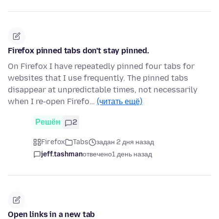
Firefox pinned tabs don't stay pinned.
On Firefox I have repeatedly pinned four tabs for
websites that I use frequently. The pinned tabs
disappear at unpredictable times, not necessarily
when I re-open Firefo…
(читать ещё)
Решён
2
Firefox
Tabs
задан 2 дня назад
jeff.tashman
отвечено
1 день назад
Open links in a new tab