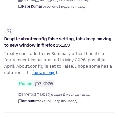
Rabi Kumar
отвечено
1 неделю назад
Despite about:config false setting, tabs keep moving
to new window in firefox 151.0.3
I really can't add to my Summary other than it's a
fairly recent issue, started in May 2026, possible
April. About.config is set to False. I hope some has a
solution - it…
(читать ещё)
Решён
7
70
Firefox
Tabs
задан 2 месяца назад
amoun
отвечено
1 неделю назад