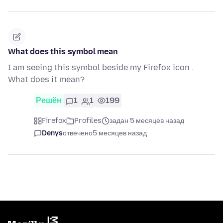
What does this symbol mean
I am seeing this symbol beside my Firefox icon .
What does it mean?
Решён
1
1
199
Firefox
Profiles
задан 5 месяцев назад
Denys
отвечено
5 месяцев назад