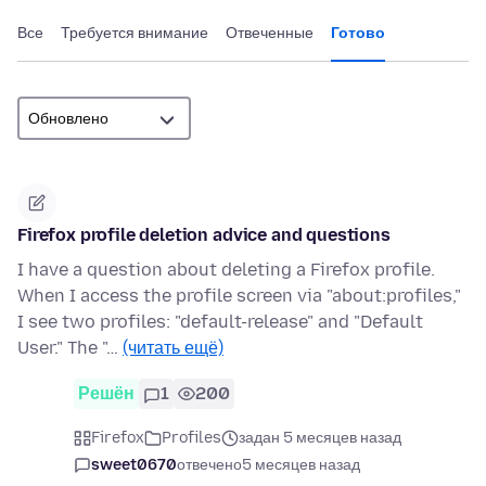
Все
Требуется внимание
Отвеченные
Готово
Firefox profile deletion advice and questions
I have a question about deleting a Firefox profile.
When I access the profile screen via "about:profiles,"
I see two profiles: "default-release" and "Default
User." The "…
(читать ещё)
Решён
1
200
Firefox
Profiles
задан 5 месяцев назад
sweet0670
отвечено
5 месяцев назад