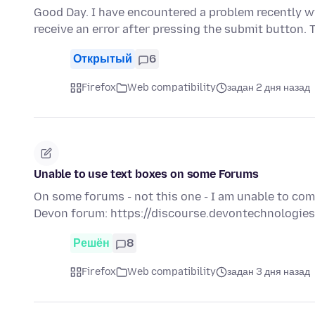
Good Day. I have encountered a problem recently wi
receive an error after pressing the submit button.
Открытый
6
Firefox
Web compatibility
задан 2 дня назад
Unable to use text boxes on some Forums
On some forums - not this one - I am unable to com
Devon forum: https://discourse.devontechnologie
Решён
8
Firefox
Web compatibility
задан 3 дня назад