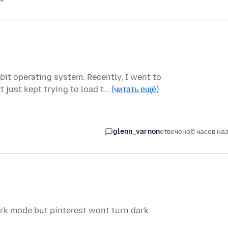
bit operating system. Recently, I went to
 just kept trying to load t…
(читать ещё)
glenn_varnon
отвечено
6 часов на
 dark mode but pinterest wont turn dark