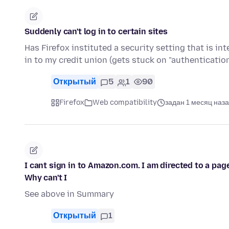
Suddenly can't log in to certain sites
Has Firefox instituted a security setting that is in
in to my credit union (gets stuck on "authenticati
Открытый
5
1
90
Firefox
Web compatibility
задан 1 месяц наз
I cant sign in to Amazon.com. I am directed to a pag
Why can't I
See above in Summary
Открытый
1