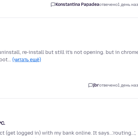
Konstantina Papadea
отвечено
1 день на
install, re-install but still it's not opening. but in chrom
shoot…
(читать ещё)
jbr
отвечено
1 день на
PC.
 (get logged in) with my bank online. It says...'routing...',