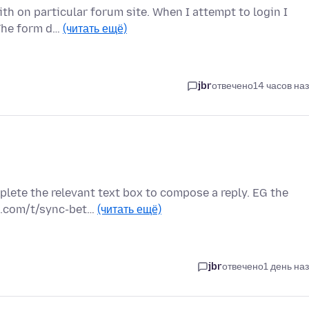
th on particular forum site. When I attempt to login I
 The form d…
(читать ещё)
jbr
отвечено
14 часов на
plete the relevant text box to compose a reply. EG the
s.com/t/sync-bet…
(читать ещё)
jbr
отвечено
1 день на