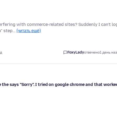
terfering with commerce-related sites? Suddenly I can't lo
on" step…
(читать ещё)
ад
FoxyLady
отвечено
1 день на
e the says "Sorry". I tried on google chrome and that worke