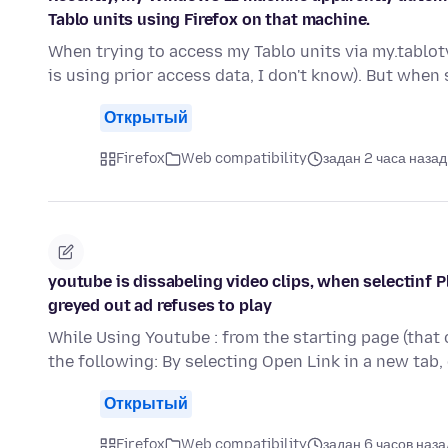
Tablo units using Firefox on that machine.
When trying to access my Tablo units via my.tablot
is using prior access data, I don't know). But when
Открытый
Firefox
Web compatibility
задан 2 часа назад
youtube is dissabeling video clips, when selectinf P
greyed out ad refuses to play
While Using Youtube : from the starting page (that 
the following: By selecting Open Link in a new tab,
Открытый
Firefox
Web compatibility
задан 6 часов наза