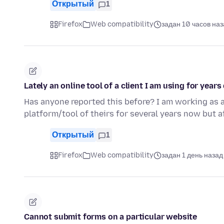
Открытый
1
Firefox
Web compatibility
задан 10 часов на
Lately an online tool of a client I am using for year
Has anyone reported this before? I am working as a
platform/tool of theirs for several years now but a
Открытый
1
Firefox
Web compatibility
задан 1 день назад
Cannot submit forms on a particular website