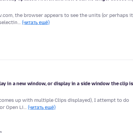
v.com, the browser appears to see the units (or perhaps it
 selectin…
(читать ещё)
lay in a new window, or display in a side window the clip i
comes up with multiple Clips displayed), I attempt to do
 or Open Li…
(читать ещё)
д