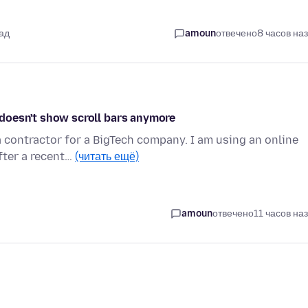
зад
amoun
отвечено
8 часов на
s doesn't show scroll bars anymore
 contractor for a BigTech company. I am using an online
fter a recent…
(читать ещё)
amoun
отвечено
11 часов на