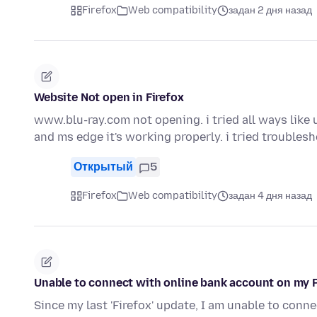
Firefox
Web compatibility
задан 2 дня назад
Website Not open in Firefox
www.blu-ray.com not opening. i tried all ways like un
and ms edge it's working properly. i tried trouble
Открытый
5
Firefox
Web compatibility
задан 4 дня назад
Unable to connect with online bank account on my 
Since my last 'Firefox' update, I am unable to connect