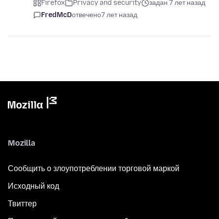
Firefox
Privacy and security
задан 7 лет назад
FredMcD
отвечено
7 лет назад
Mozilla
Сообщить о злоупотреблении торговой маркой
Исходный код
Твиттер