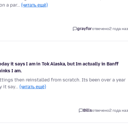
 on a par…
(читать ещё)
grayfor
отвечено
2 года на
oday it says I am in Tok Alaska, but Im actually in Banff
inks I am.
ttings then reinstalled from scratch. Its been over a year
y it say…
(читать ещё)
Bills
отвечено
2 года на