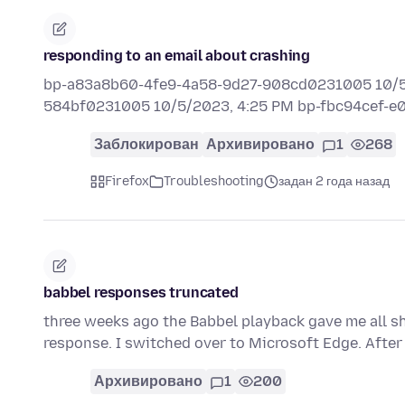
responding to an email about crashing
bp-a83a8b60-4fe9-4a58-9d27-908cd0231005 10/5/
584bf0231005 10/5/2023, 4:25 PM bp-fbc94cef-
Заблокирован
Архивировано
1
268
Firefox
Troubleshooting
задан 2 года назад
babbel responses truncated
three weeks ago the Babbel playback gave me all sh
response. I switched over to Microsoft Edge. After
Архивировано
1
200