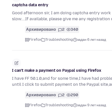
captcha data entry
Good afternoon sir, I am doing captcha entry work 
slow....If available, please give me any registration
Архивировано
2
340
Firefox
Troubleshooting
задан 6 лет назад
I can't make a payment on Paypal using Firefox
I have FF 50.1.0,and for some time,I have had pro
until I click to submit payment on the Paypal site,
Архивировано
2
290
Firefox
Troubleshooting
задан 9 лет назад