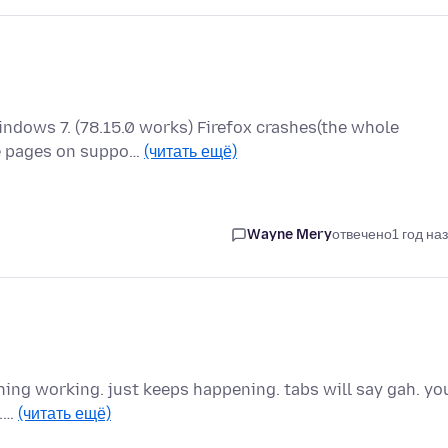
Windows 7. (78.15.0 works) Firefox crashes(the whole
me pages on suppo…
(читать ещё)
Wayne Mery
отвечено
1 год на
thing working. just keeps happening. tabs will say gah. yo
..…
(читать ещё)