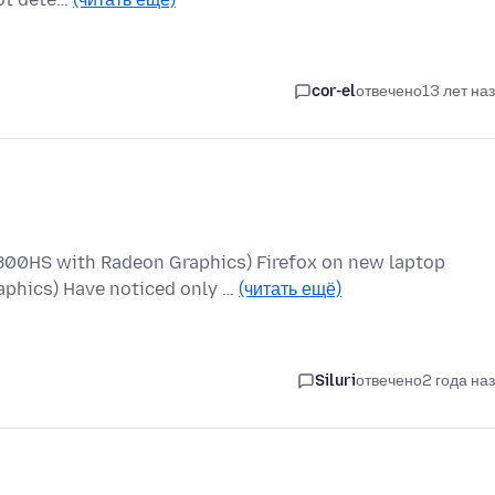
cor-el
отвечено
13 лет на
800HS with Radeon Graphics) Firefox on new laptop
phics) Have noticed only …
(читать ещё)
Siluri
отвечено
2 года на