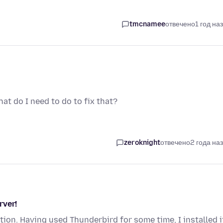
tmcnamee
отвечено
1 год на
What do I need to do to fix that?
zeroknight
отвечено
2 года на
rver!
ion. Having used Thunderbird for some time, I installed i