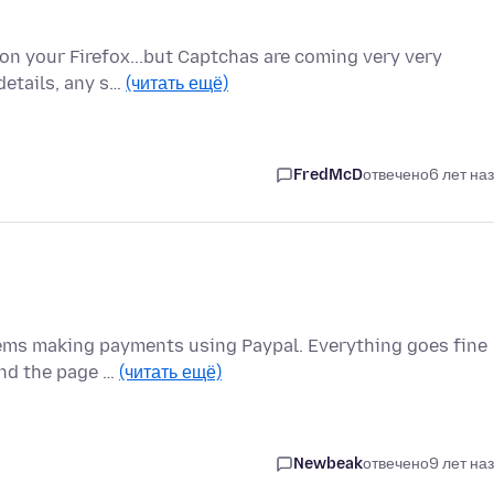
on your Firefox...but Captchas are coming very very
 details, any s…
(читать ещё)
FredMcD
отвечено
6 лет на
blems making payments using Paypal. Everything goes fine
and the page …
(читать ещё)
Newbeak
отвечено
9 лет на