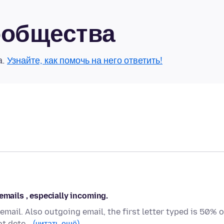
сообщества
а.
Узнайте, как помочь на него ответить!
emails , especially incoming.
mail. Also outgoing email, the first letter typed is 50% o
not dete…
(читать ещё)