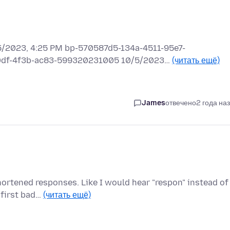
2023, 4:25 PM bp-570587d5-134a-4511-95e7-
e0df-4f3b-ac83-599320231005 10/5/2023…
(читать ещё)
James
отвечено
2 года на
ortened responses. Like I would hear "respon" instead of
 first bad…
(читать ещё)