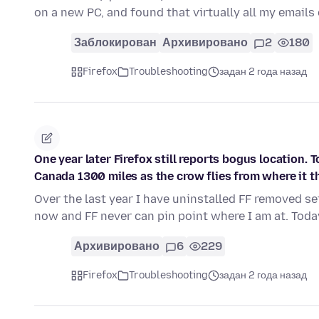
on a new PC, and found that virtually all my emails
Заблокирован
Архивировано
2
180
Firefox
Troubleshooting
задан 2 года назад
One year later Firefox still reports bogus location. T
Canada 1300 miles as the crow flies from where it th
Over the last year I have uninstalled FF removed se
now and FF never can pin point where I am at. Toda
Архивировано
6
229
Firefox
Troubleshooting
задан 2 года назад