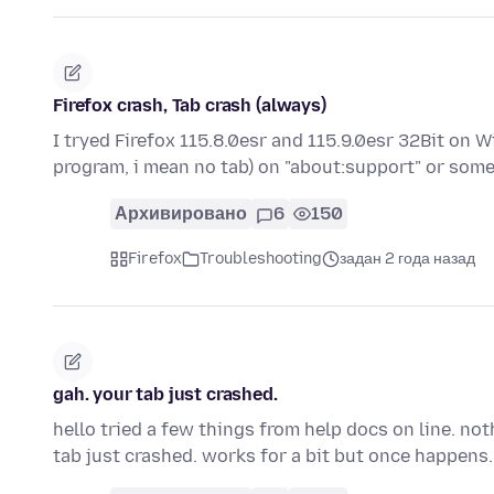
Firefox crash, Tab crash (always)
I tryed Firefox 115.8.0esr and 115.9.0esr 32Bit on 
program, i mean no tab) on "about:support" or so
Архивировано
6
150
Firefox
Troubleshooting
задан 2 года назад
gah. your tab just crashed.
hello tried a few things from help docs on line. no
tab just crashed. works for a bit but once happens