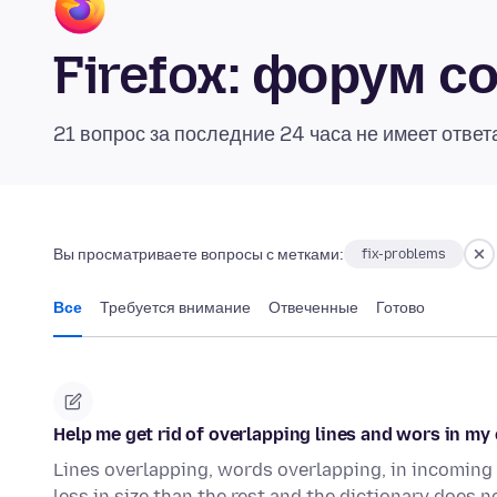
Firefox: форум 
21 вопрос за последние 24 часа не имеет ответ
Вы просматриваете вопросы с метками:
fix-problems
Все
Требуется внимание
Отвеченные
Готово
Help me get rid of overlapping lines and wors in my 
Lines overlapping, words overlapping, in incoming e
less in size than the rest and the dictionary does 