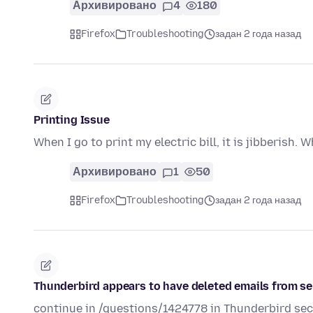
Архивировано
4
180
Firefox
Troubleshooting
задан 2 года назад
Printing Issue
When I go to print my electric bill, it is jibberish. 
Архивировано
1
50
Firefox
Troubleshooting
задан 2 года назад
Thunderbird appears to have deleted emails from se
continue in /questions/1424778 in Thunderbird sect