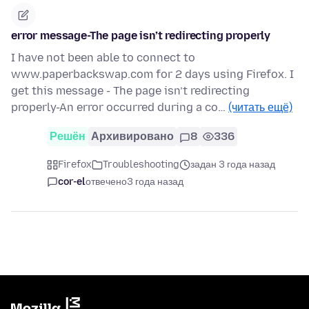
error message-The page isn’t redirecting properly
I have not been able to connect to
www.paperbackswap.com for 2 days using Firefox. I
get this message - The page isn’t redirecting
properly-An error occurred during a co…
(читать ещё)
Решён
Архивировано
8
336
Firefox
Troubleshooting
задан 3 года назад
cor-el
отвечено
3 года назад