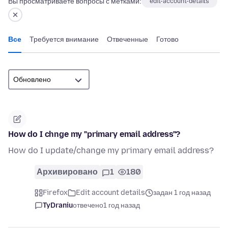
Вы просматриваете вопросы с метками:
edit-account-details
Все
Требуется внимание
Отвеченные
Готово
How do I chnge my "primary email address"?
How do I update/change my primary email address?
Архивировано
1
180
Firefox
Edit account details
задан 1 год назад
TyDraniu
отвечено
1 год назад