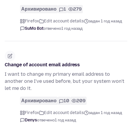
Архивировано
1
279
Firefox
Edit account details
задан 1 год назад
SuMo Bot
отвечено
1 год назад
Change of account email address
I want to change my primary email address to
another one I've used before, but your system won't
let me do it.
Архивировано
10
209
Firefox
Edit account details
задан 1 год назад
Denys
отвечено
1 год назад