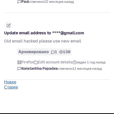
Paul
отвечено
12 месяцев назад
Update email address to ****@gmail.com
Old email hacked please use new email
Архивировано
1
130
Firefox
Edit account details
задан 1 год назад
Konstantina Papadea
отвечено
11 месяцев назад
Новее
Старее