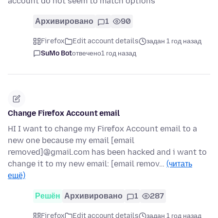
account do not seem to match options
Архивировано
1
90
Firefox
Edit account details
задан 1 год назад
SuMo Bot
отвечено
1 год назад
Change Firefox Account email
HI I want to change my Firefox Account email to a
new one because my email [email
removed]@gmail.com has been hacked and i want to
change it to my new email: [email remov…
(читать
ещё)
Решён
Архивировано
1
287
Firefox
Edit account details
задан 1 год назад