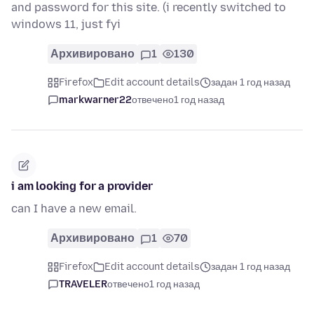
and password for this site. (i recently switched to
windows 11, just fyi
Архивировано
1
130
Firefox
Edit account details
задан 1 год назад
markwarner22
отвечено
1 год назад
i am looking for a provider
can I have a new email.
Архивировано
1
70
Firefox
Edit account details
задан 1 год назад
TRAVELER
отвечено
1 год назад