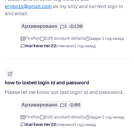
ernbo11@gmail.com
as my only and current sign in
and email
Архивировано
1
130
Firefox
Edit account details
задан 1 год назад
markwarner22
отвечено
1 год назад
how to losted login id and password
Please let me know our last login id and password..
Архивировано
1
80
Firefox
Edit account details
задан 1 год назад
markwarner22
отвечено
1 год назад