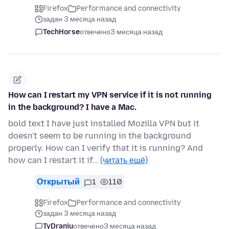
Firefox
Performance and connectivity
задан 3 месяца назад
TechHorse
отвечено
3 месяца назад
How can I restart my VPN service if it is not running
in the background? I have a Mac.
bold text I have just installed Mozilla VPN but it
doesn't seem to be running in the background
properly. How can I verify that it is running? And
how can I restart it if…
(читать ещё)
Открытый
1
110
Firefox
Performance and connectivity
задан 3 месяца назад
TyDraniu
отвечено
3 месяца назад