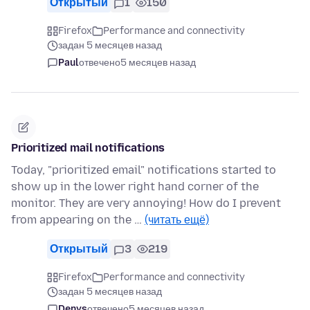
Открытый
1
150
Firefox
Performance and connectivity
задан 5 месяцев назад
Paul
отвечено
5 месяцев назад
Prioritized mail notifications
Today, "prioritized email" notifications started to
show up in the lower right hand corner of the
monitor. They are very annoying! How do I prevent
from appearing on the …
(читать ещё)
Открытый
3
219
Firefox
Performance and connectivity
задан 5 месяцев назад
Denys
отвечено
5 месяцев назад