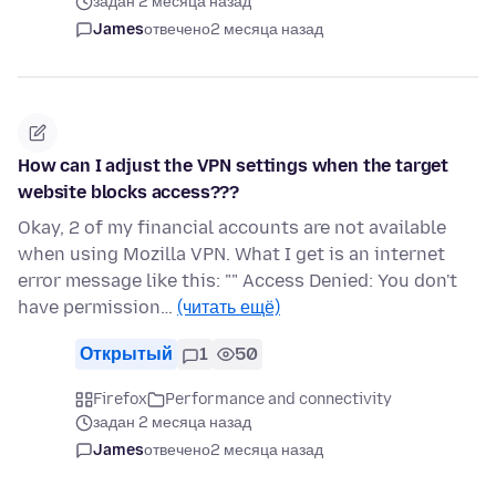
задан 2 месяца назад
James
отвечено
2 месяца назад
How can I adjust the VPN settings when the target
website blocks access???
Okay, 2 of my financial accounts are not available
when using Mozilla VPN. What I get is an internet
error message like this: "" Access Denied: You don't
have permission…
(читать ещё)
Открытый
1
50
Firefox
Performance and connectivity
задан 2 месяца назад
James
отвечено
2 месяца назад