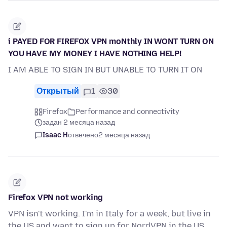
i PAYED FOR FIREFOX VPN moNthly IN WONT TURN ON
YOU HAVE MY MONEY I HAVE NOTHING HELP!
I AM ABLE TO SIGN IN BUT UNABLE TO TURN IT ON
Открытый
1
30
Firefox
Performance and connectivity
задан 2 месяца назад
Isaac H
отвечено
2 месяца назад
Firefox VPN not working
VPN isn't working. I'm in Italy for a week, but live in
the US and want to sign up for NordVPN in the US