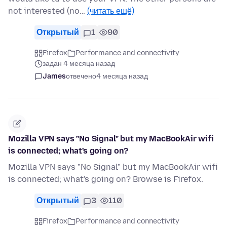
not interested (no…
(читать ещё)
Открытый
1
90
Firefox
Performance and connectivity
задан 4 месяца назад
James
отвечено
4 месяца назад
Mozilla VPN says "No Signal" but my MacBookAir wifi
is connected; what's going on?
Mozilla VPN says "No Signal" but my MacBookAir wifi
is connected; what's going on? Browse is Firefox.
Открытый
3
110
Firefox
Performance and connectivity