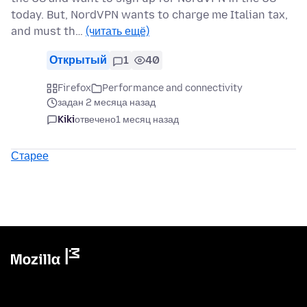
today. But, NordVPN wants to charge me Italian tax,
and must th…
(читать ещё)
Открытый
1
40
Firefox
Performance and connectivity
задан 2 месяца назад
Kiki
отвечено
1 месяц назад
Старее