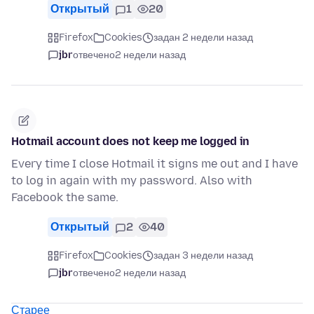
Открытый
1
20
Firefox
Cookies
задан 2 недели назад
jbr
отвечено
2 недели назад
Hotmail account does not keep me logged in
Every time I close Hotmail it signs me out and I have
to log in again with my password. Also with
Facebook the same.
Открытый
2
40
Firefox
Cookies
задан 3 недели назад
jbr
отвечено
2 недели назад
Старее