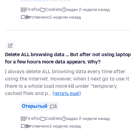
Firefox
Cookies
задан 2 недели назад
jbr
отвечено
1 неделю назад
Delete ALL browsing data ... But after not using laptop
for a few hours more data appears. Why?
I always delete ALL browsing data every time after
using the internet. However, when I next go to use it
there is a whole load more kB under "temporary
cached files and p…
(читать ещё)
Открытый
1
Firefox
Cookies
задан 2 недели назад
jbr
отвечено
1 неделю назад