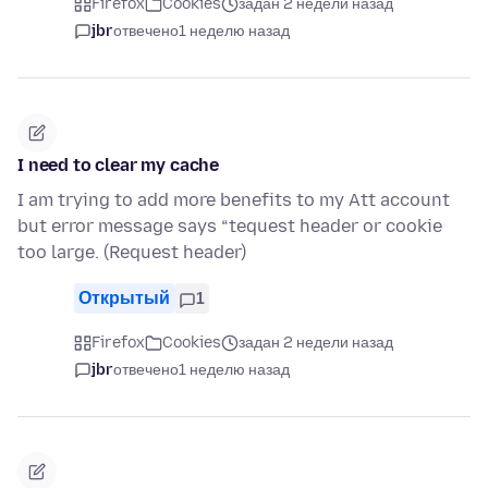
Firefox
Cookies
задан 2 недели назад
jbr
отвечено
1 неделю назад
I need to clear my cache
I am trying to add more benefits to my Att account
but error message says “tequest header or cookie
too large. (Request header)
Открытый
1
Firefox
Cookies
задан 2 недели назад
jbr
отвечено
1 неделю назад