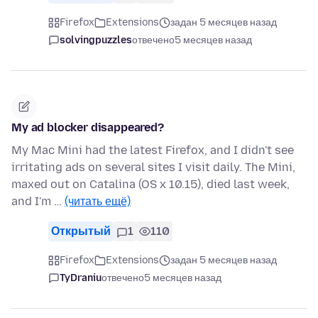
Firefox
Extensions
задан 5 месяцев назад
solvingpuzzles
отвечено
5 месяцев назад
My ad blocker disappeared?
My Mac Mini had the latest Firefox, and I didn't see
irritating ads on several sites I visit daily. The Mini,
maxed out on Catalina (OS x 10.15), died last week,
and I'm …
(читать ещё)
Открытый
1
110
Firefox
Extensions
задан 5 месяцев назад
TyDraniu
отвечено
5 месяцев назад