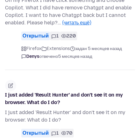
On my Firefox I have click something and choose
Copilot. What I did have remove Chatgpt and enable
Copilot. I want to have Chatgpt back but I cannot
enabled. Please help?…
(читать ещё)
Открытый
1
220
Firefox
Extensions
задан 5 месяцев назад
Denys
отвечено
5 месяцев назад
I just added 'Result Hunter' and don't see it on my
browser. What do I do?
I just added 'Result Hunter' and don't see it on my
browser. What do I do?
Открытый
1
70