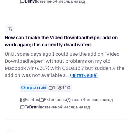
Denys
отвечено
4 месяца назад
How can I make the Video Downloadhelper add on
work again; it is currently deactivated.
Until some days ago I could use the add on "Video
Downloadhelper" without problems on my old
Macbook Air (2017) with OS10.15.7 but suddenly the
add on was not available a…
(читать ещё)
Открытый
1
110
Firefox
Extensions
задан 4 месяца назад
TyDraniu
отвечено
4 месяца назад