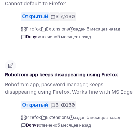
Cannot default to Firefox.
Открытый
3
130
Firefox
Extensions
задан 5 месяцев назад
Denys
отвечено
5 месяцев назад
Robofrom app keeps disappearing using Firefox
Robofrom app, password manager, keeps
disappearing using Firefox. Works fine with MS Edge
Открытый
3
160
Firefox
Extensions
задан 5 месяцев назад
Denys
отвечено
5 месяцев назад