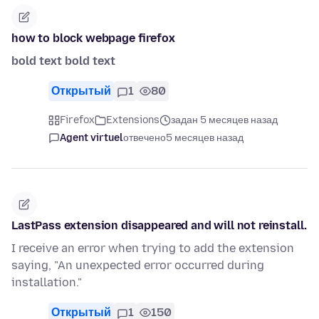
how to block webpage firefox
bold text
bold text
Открытый
1
80
Firefox
Extensions
задан 5 месяцев назад
Agent virtuel
отвечено
5 месяцев назад
LastPass extension disappeared and will not reinstall.
I receive an error when trying to add the extension
saying, "An unexpected error occurred during
installation."
Открытый
1
150