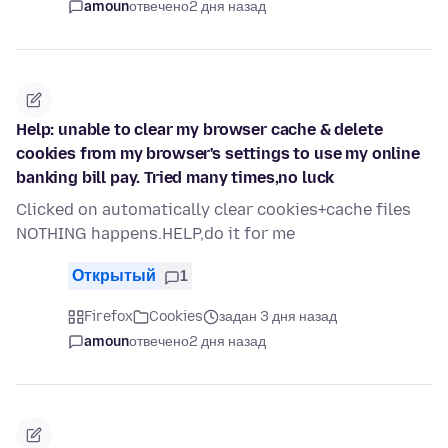
amoun
отвечено
2 дня назад
Help: unable to clear my browser cache & delete
cookies from my browser's settings to use my online
banking bill pay. Tried many times,no luck
Clicked on automatically clear cookies+cache files
NOTHING happens.HELP,do it for me
Открытый
1
Firefox
Cookies
задан 3 дня назад
amoun
отвечено
2 дня назад