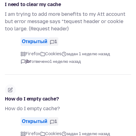
I need to clear my cache
I am trying to add more benefits to my Att account
but error message says “tequest header or cookie
too large. (Request header)
Открытый
1
Firefox
Cookies
задан 1 неделю назад
jbr
отвечено
1 неделю назад
How do I empty cache?
How do I empty cache?
Открытый
1
Firefox
Cookies
задан 1 неделю назад