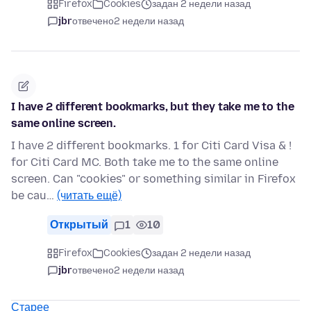
Firefox
Cookies
задан 2 недели назад
jbr
отвечено
2 недели назад
I have 2 different bookmarks, but they take me to the
same online screen.
I have 2 different bookmarks. 1 for Citi Card Visa & !
for Citi Card MC. Both take me to the same online
screen. Can "cookies" or something similar in Firefox
be cau…
(читать ещё)
Открытый
1
10
Firefox
Cookies
задан 2 недели назад
jbr
отвечено
2 недели назад
Старее