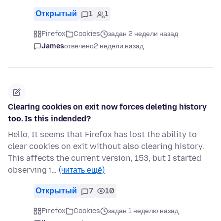
Открытый
1
1
Firefox
Cookies
задан 2 недели назад
James
отвечено
2 недели назад
Clearing cookies on exit now forces deleting history
too. Is this indended?
Hello, It seems that Firefox has lost the ability to
clear cookies on exit without also clearing history.
This affects the current version, 153, but I started
observing i…
(читать ещё)
Открытый
7
10
Firefox
Cookies
задан 1 неделю назад