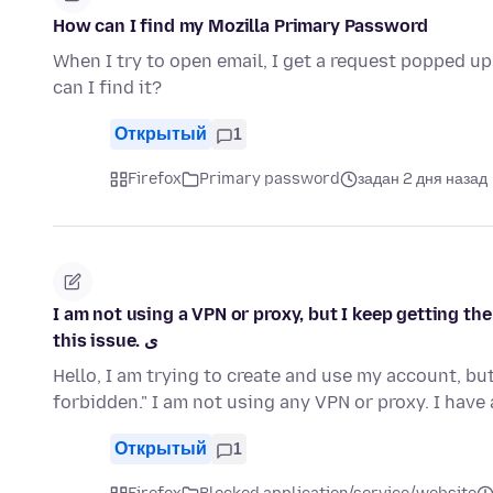
How can I find my Mozilla Primary Password
When I try to open email, I get a request popped 
can I find it?
Открытый
1
Firefox
Primary password
задан 2 дня назад
I am not using a VPN or proxy, but I keep getting th
this issue. ی
Hello, I am trying to create and use my account, b
forbidden." I am not using any VPN or proxy. I hav
Открытый
1