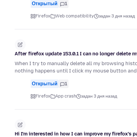
Открытый
1
Firefox
Web compatibility
задан 3 дня назад
After firefox update 153.0.1 I can no longer delete 
When I try to manually delete all my browsing histo
nothing happens until I click my mouse button and
Открытый
1
Firefox
App crash
задан 3 дня назад
Hi I'm interested in how I can improve my firefox’s p