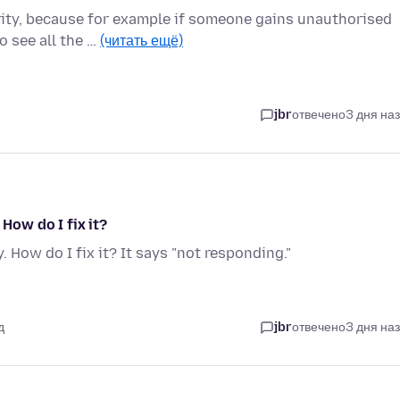
rity, because for example if someone gains unauthorised
o see all the …
(читать ещё)
jbr
отвечено
3 дня на
 How do I fix it?
. How do I fix it? It says "not responding."
д
jbr
отвечено
3 дня на