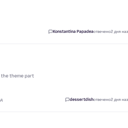
Konstantina Papadea
отвечено
2 дня на
 the theme part
ад
dessertdish
отвечено
2 дня на