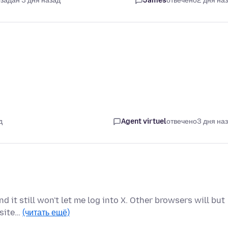
задан 3 дня назад
James
отвечено
2 дня на
д
Agent virtuel
отвечено
3 дня на
d it still won't let me log into X. Other browsers will but
 site…
(читать ещё)