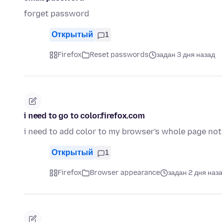
forget password
Открытый
1
Firefox
Reset passwords
задан 3 дня назад
i need to go to color.firefox.com
i need to add color to my browser's whole page not
Открытый
1
Firefox
Browser appearance
задан 2 дня наз