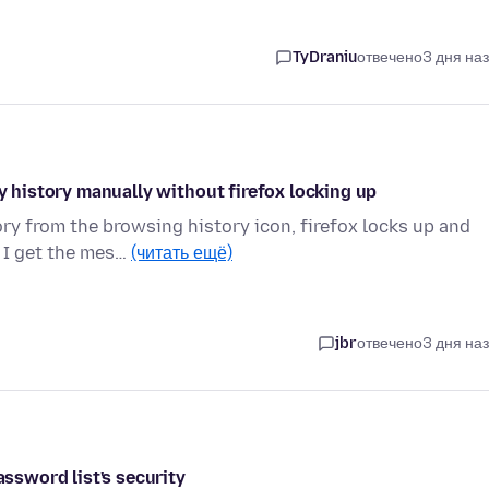
TyDraniu
отвечено
3 дня на
my history manually without firefox locking up
ry from the browsing history icon, firefox locks up and
 I get the mes…
(читать ещё)
jbr
отвечено
3 дня на
assword list's security