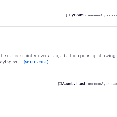
TyDraniu
отвечено
2 дня на
 the mouse pointer over a tab, a balloon pops up showing
nnoying as I…
(читать ещё)
Agent virtuel
отвечено
2 дня на