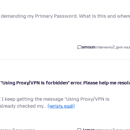
up demanding my Primary Password. What is this and wher
amoun
отвечено
2 дня на
e "Using Proxy/VPN is forbidden" error. Please help me resol
ut I keep getting the message "Using Proxy/VPN is
e already checked my…
(читать ещё)