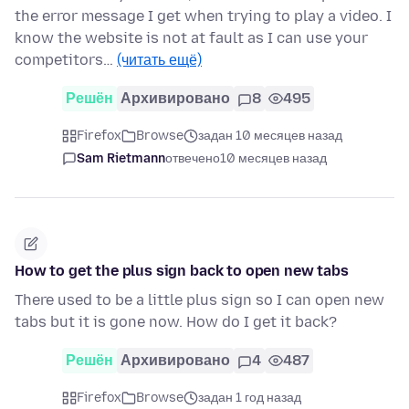
the error message I get when trying to play a video. I
know the website is not at fault as I can use your
competitors…
(читать ещё)
Решён
Архивировано
8
495
Firefox
Browse
задан 10 месяцев назад
Sam Rietmann
отвечено
10 месяцев назад
How to get the plus sign back to open new tabs
There used to be a little plus sign so I can open new
tabs but it is gone now. How do I get it back?
Решён
Архивировано
4
487
Firefox
Browse
задан 1 год назад