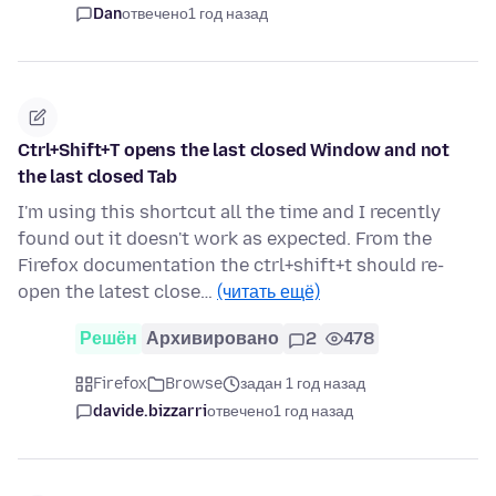
Dan
отвечено
1 год назад
Ctrl+Shift+T opens the last closed Window and not
the last closed Tab
I'm using this shortcut all the time and I recently
found out it doesn't work as expected. From the
Firefox documentation the ctrl+shift+t should re-
open the latest close…
(читать ещё)
Решён
Архивировано
2
478
Firefox
Browse
задан 1 год назад
davide.bizzarri
отвечено
1 год назад