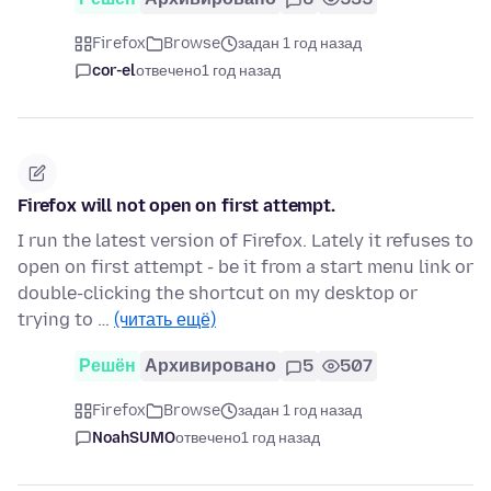
Firefox
Browse
задан 1 год назад
cor-el
отвечено
1 год назад
Firefox will not open on first attempt.
I run the latest version of Firefox. Lately it refuses to
open on first attempt - be it from a start menu link or
double-clicking the shortcut on my desktop or
trying to …
(читать ещё)
Решён
Архивировано
5
507
Firefox
Browse
задан 1 год назад
NoahSUMO
отвечено
1 год назад