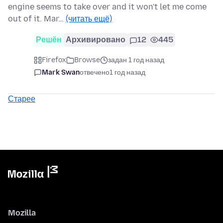
engine seems to take over and it won't let me come
out of it. Mar…
(читать ещё)
Решён
Архивировано
12
445
Firefox
Browse
задан 1 год назад
Mark Swan
отвечено
1 год назад
Старее
Mozilla