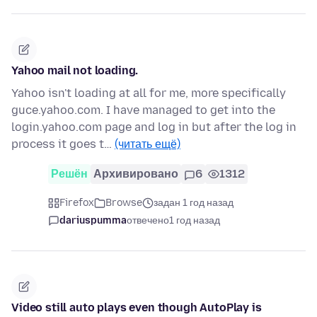
Yahoo mail not loading.
Yahoo isn't loading at all for me, more specifically
guce.yahoo.com. I have managed to get into the
login.yahoo.com page and log in but after the log in
process it goes t…
(читать ещё)
Решён
Архивировано
6
1312
Firefox
Browse
задан 1 год назад
dariuspumma
отвечено
1 год назад
Video still auto plays even though AutoPlay is