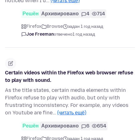
noticed when I u…
(читать ещё)
Решён
Архивировано
4
714
Firefox
Browse
задан 1 год назад
Joe Freeman
отвечено
1 год назад
Certain videos within the Firefox web browser refuse
to play with sound.
As the title states, certain media elements within
Firefox refuse to play with audio, but only with
frustrating inconsistency. For example, any videos
on Youtube are fine…
(читать ещё)
Решён
Архивировано
6
654
Firefox
Browse
задан 1 год назад