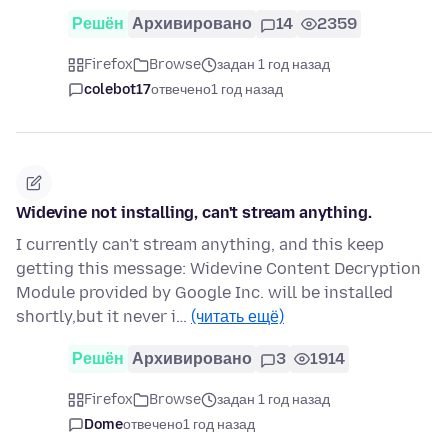
Решён
Архивировано
14
2359
Firefox
Browse
задан 1 год назад
colebot17
отвечено
1 год назад
Widevine not installing, can't stream anything.
I currently can't stream anything, and this keep
getting this message: Widevine Content Decryption
Module provided by Google Inc. will be installed
shortly,but it never i…
(читать ещё)
Решён
Архивировано
3
1914
Firefox
Browse
задан 1 год назад
Dome
отвечено
1 год назад