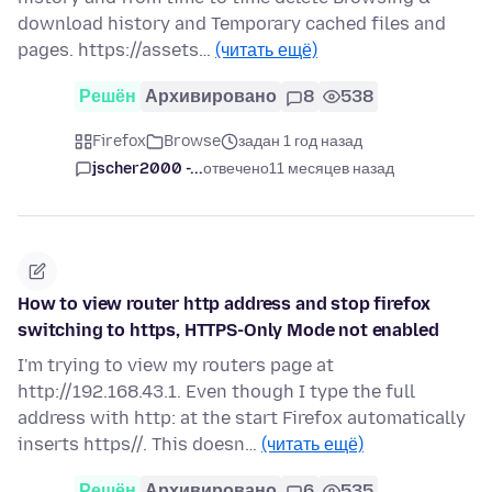
download history and Temporary cached files and
pages. https://assets…
(читать ещё)
Решён
Архивировано
8
538
Firefox
Browse
задан 1 год назад
jscher2000 -...
отвечено
11 месяцев назад
How to view router http address and stop firefox
switching to https, HTTPS-Only Mode not enabled
I'm trying to view my routers page at
http://192.168.43.1. Even though I type the full
address with http: at the start Firefox automatically
inserts https//. This doesn…
(читать ещё)
Решён
Архивировано
6
535