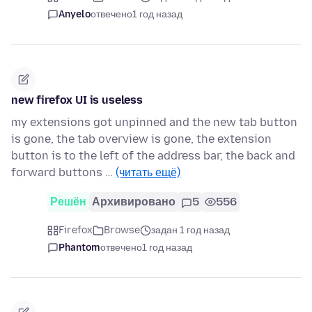
Anyelo
отвечено
1 год назад
new firefox UI is useless
my extensions got unpinned and the new tab button
is gone, the tab overview is gone, the extension
button is to the left of the address bar, the back and
forward buttons …
(читать ещё)
Решён
Архивировано
5
556
Firefox
Browse
задан 1 год назад
Phantom
отвечено
1 год назад