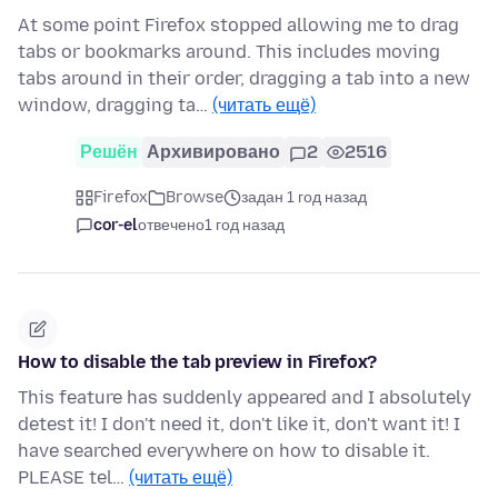
At some point Firefox stopped allowing me to drag
tabs or bookmarks around. This includes moving
tabs around in their order, dragging a tab into a new
window, dragging ta…
(читать ещё)
Решён
Архивировано
2
2516
Firefox
Browse
задан 1 год назад
cor-el
отвечено
1 год назад
How to disable the tab preview in Firefox?
This feature has suddenly appeared and I absolutely
detest it! I don't need it, don't like it, don't want it! I
have searched everywhere on how to disable it.
PLEASE tel…
(читать ещё)