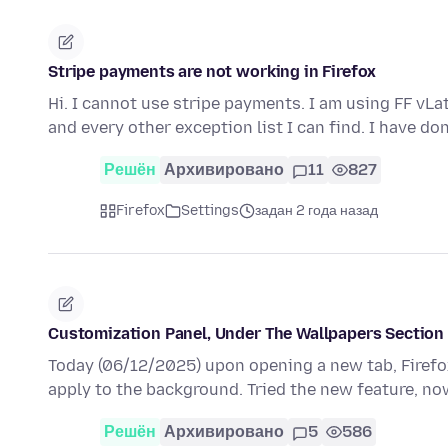
Stripe payments are not working in Firefox
Hi. I cannot use stripe payments. I am using FF vLa
and every other exception list I can find. I have do
Решён
Архивировано
11
827
Firefox
Settings
задан 2 года назад
Customization Panel, Under The Wallpapers Section
Today (06/12/2025) upon opening a new tab, Firefo
apply to the background. Tried the new feature, no
Решён
Архивировано
5
586