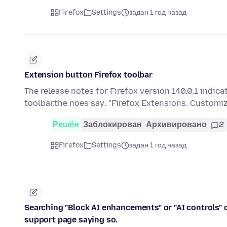
Firefox
Settings
задан 1 год назад
Extension button Firefox toolbar
The release notes for Firefox version 140.0.1 indi
toolbar.the noes say: "Firefox Extensions: Customi
Решён
Заблокирован
Архивировано
2
Firefox
Settings
задан 1 год назад
Searching "Block AI enhancements" or "AI controls" d
support page saying so.