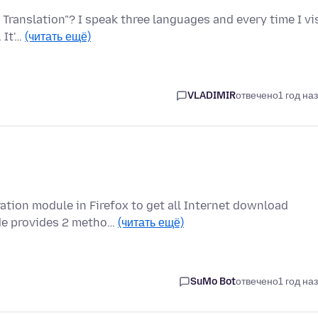
 Translation"? I speak three languages and every time I vi
 It'…
(читать ещё)
VLADIMIR
отвечено
1 год на
ration module in Firefox to get all Internet download
de provides 2 metho…
(читать ещё)
SuMo Bot
отвечено
1 год на