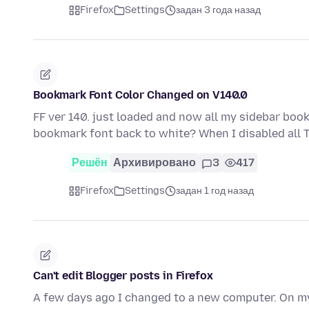
Firefox
Settings
задан 3 года назад
Bookmark Font Color Changed on V140.0
FF ver 140. just loaded and now all my sidebar boo
bookmark font back to white? When I disabled all
Решён
Архивировано
3
417
Firefox
Settings
задан 1 год назад
Can't edit Blogger posts in Firefox
A few days ago I changed to a new computer. On my