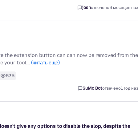
josh
отвечено
8 месяцев на
cate the extension button can can now be removed from the
ze your tool…
(читать ещё)
575
SuMo Bot
отвечено
1 год на
oesn't give any options to disable the slop, despite the