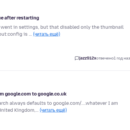
e after restarting
I went in settings, but that disabled only the thumbnail
ut:config is …
(читать ещё)
jazz912x
отвечено
1 год на
om google.com to google.co.uk
arch always defaults to google.com/....whatever I am
o United Kingdom,…
(читать ещё)