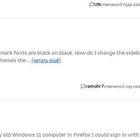
UN
отвечено
3 года на
kmark fonts are black on black. How do I change the sideb
 Themes the …
(читать ещё)
ramohr7
отвечено
1 год на
 old Windows 11 computer in Firefox I could sign in with