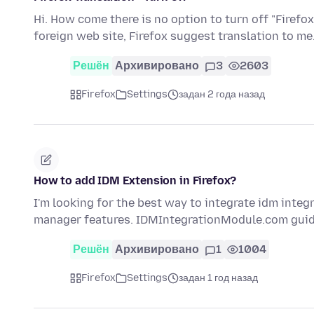
Hi. How come there is no option to turn off "Firefox
foreign web site, Firefox suggest translation to me.
Решён
Архивировано
3
2603
Firefox
Settings
задан 2 года назад
How to add IDM Extension in Firefox?
I'm looking for the best way to integrate idm integ
manager features. IDMIntegrationModule.com gui
Решён
Архивировано
1
1004
Firefox
Settings
задан 1 год назад