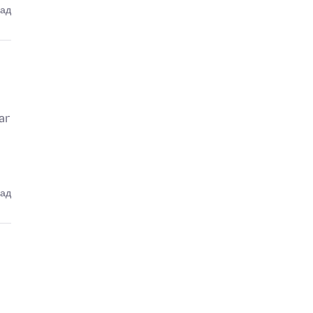
зад
ar
зад