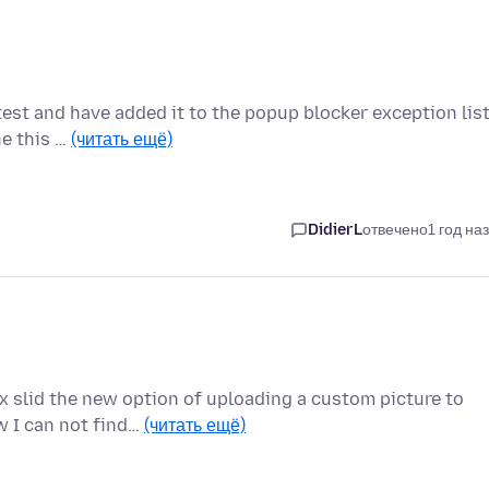
test and have added it to the popup blocker exception lis
ne this …
(читать ещё)
DidierL
отвечено
1 год на
x slid the new option of uploading a custom picture to
w I can not find…
(читать ещё)