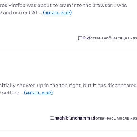
es Firefox was about to cram into the browser. I was
w and current AI …
(читать ещё)
Kiki
отвечено
6 месяцев на
itially showed up in the top right, but it has disappeared
cy setting…
(читать ещё)
naghibi.mohammad
отвечено
1 месяц на