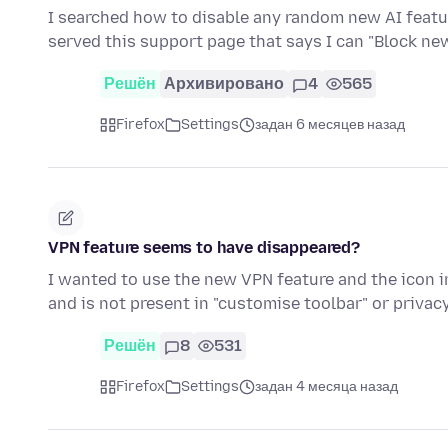
I searched how to disable any random new AI featur
served this support page that says I can "Block ne
Решён
Архивировано
4
565
Firefox
Settings
задан 6 месяцев назад
VPN feature seems to have disappeared?
I wanted to use the new VPN feature and the icon in
and is not present in "customise toolbar" or priva
Решён
8
531
Firefox
Settings
задан 4 месяца назад