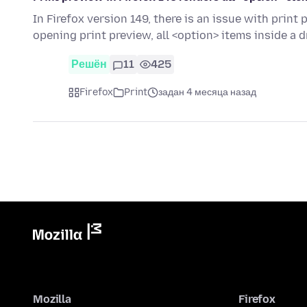
In Firefox version 149, there is an issue with prin
opening print preview, all <option> items inside a 
Решён
11
425
Firefox
Print
задан 4 месяца назад
Mozilla
Firefox