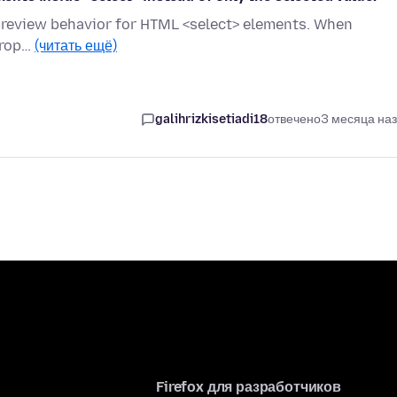
t preview behavior for HTML <select> elements. When
drop…
(читать ещё)
galihrizkisetiadi18
отвечено
3 месяца на
Firefox для разработчиков