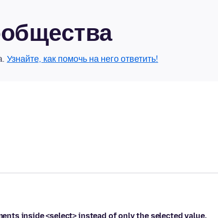
сообщества
а.
Узнайте, как помочь на него ответить!
ments inside <select> instead of only the selected value.