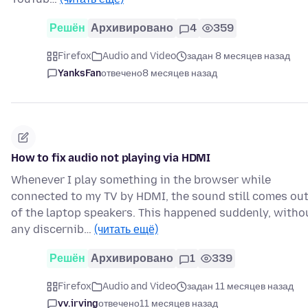
Решён
Архивировано
4
359
Firefox
Audio and Video
задан 8 месяцев назад
YanksFan
отвечено
8 месяцев назад
How to fix audio not playing via HDMI
Whenever I play something in the browser while
connected to my TV by HDMI, the sound still comes ou
of the laptop speakers. This happened suddenly, witho
any discernib…
(читать ещё)
Решён
Архивировано
1
339
Firefox
Audio and Video
задан 11 месяцев назад
vv.irving
отвечено
11 месяцев назад