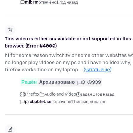
mjbrm
отвечено
1 год назад
This video is either unavailable or not supported in this
browser. (Error #4000)
hi for some reason twitch.tv or some other websites wi
no longer play videos on my pc and i have no idea why,
firefox works fine on my laptop …
(читать ещё)
Решён
Архивировано
3
939
Firefox
Audio and Video
задан 1 год назад
probableUser
отвечено
11 месяцев назад