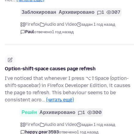
Заблокирован
Архивировано
1
307
Firefox
Audio and Video
задан 1 год назад
Paul
отвечено
1 год назад
Option-shift-space causes page refresh
I've noticed that whenever I press ⌥⇧Space (option-
shift-spacebar) in Firefox Developer Edition, it causes
the page to refresh. This behaviour seems to be
consistent acro…
(читать ещё)
Решён
Архивировано
1
300
Firefox
Audio and Video
задан 1 год назад
happy.gear3593
отвечено
1 год назад