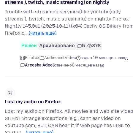
streams ), twitch, music streaming) on nightly
Trouble with streaming services(like youtube(only
streams ), twitch, music streaming) on nightly Firefox
Nightly 145.0a1 (2025-10-11) (x64) Cachy OS Binary fro
firefox.c…
(читать ещё)
Решён
Архивировано
5
378
Firefox
Audio and Video
задан 10 месяцев назад
Areesha Adeel
отвечено
8 месяцев назад
Lost my audio on Firefox
Lost my audio on Firefox. All movies and web site vide
SILENT Strange exceptions: e.g., can't ear video on
youtube.com; BUT, CAN hear it if web page has LINK to
YouTub…
(читать ещё)