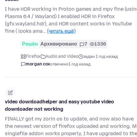
I have HDR working in Proton games and mpv fine (usin
Plasma 6.4 / Wayland) I enabled HDR in Firefox
(gfx.wayland.hdr), and HDR content works in YouTube
fine ( looks ama…
(читать ещё)
Решён
Архивировано
7
1336
Firefox
Audio and Video
задан 1 год назад
morgan cox
отвечено
1 год назад
video downloadhelper and easy youtube video
downloader not working
FINALLY got my zorin os to update, and now also have
the newest version of firefox uploaded and working. M
singlefile addon works properly, I have upgraded to th