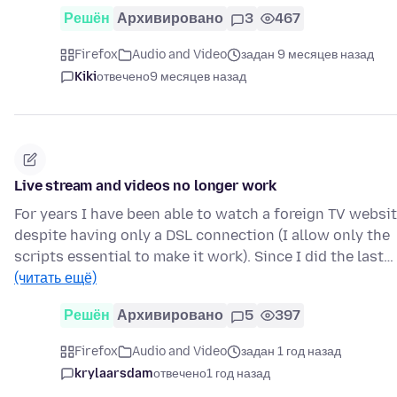
Решён
Архивировано
3
467
Firefox
Audio and Video
задан 9 месяцев назад
Kiki
отвечено
9 месяцев назад
Live stream and videos no longer work
For years I have been able to watch a foreign TV websit
despite having only a DSL connection (I allow only the
scripts essential to make it work). Since I did the last…
(читать ещё)
Решён
Архивировано
5
397
Firefox
Audio and Video
задан 1 год назад
krylaarsdam
отвечено
1 год назад