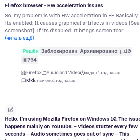
Firefox browser - HW acceleration issues
So, my problem is with HW acceleration in FF. Basically: 
its enabled: It causes graphical artifacts in videos [See
screenshot]. If its disabled: It brings screen tear …
(читать ещё)
Решён
Заблокирован
Архивировано
10
754
Firefox
Audio and Video
задан 1 год назад
Kiki
отвечено
1 год назад
Hello, I’m using Mozilla Firefox on Windows 10. The issu
happens mainly on YouTube: – Videos stutter every few
seconds – Audio sometimes goes out of sync – This