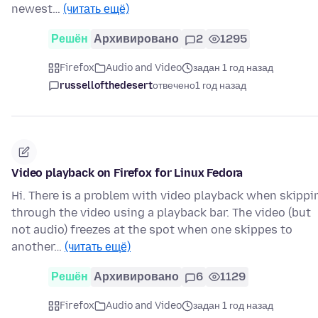
newest…
(читать ещё)
Решён
Архивировано
2
1295
Firefox
Audio and Video
задан 1 год назад
russellofthedesert
отвечено
1 год назад
Video playback on Firefox for Linux Fedora
Hi. There is a problem with video playback when skippi
through the video using a playback bar. The video (but
not audio) freezes at the spot when one skippes to
another…
(читать ещё)
Решён
Архивировано
6
1129
Firefox
Audio and Video
задан 1 год назад