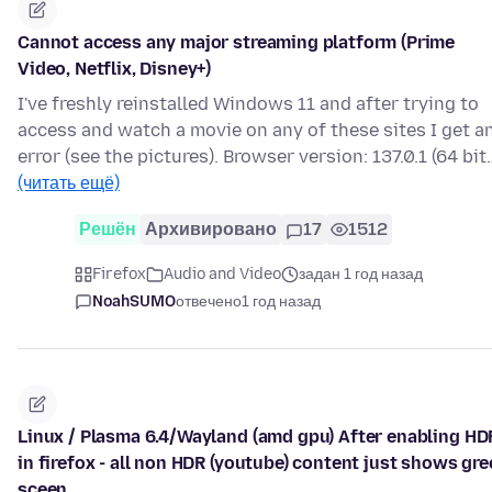
Cannot access any major streaming platform (Prime
Video, Netflix, Disney+)
I've freshly reinstalled Windows 11 and after trying to
access and watch a movie on any of these sites I get a
error (see the pictures). Browser version: 137.0.1 (64 bit
(читать ещё)
Решён
Архивировано
17
1512
Firefox
Audio and Video
задан 1 год назад
NoahSUMO
отвечено
1 год назад
Linux / Plasma 6.4/Wayland (amd gpu) After enabling HD
in firefox - all non HDR (youtube) content just shows gr
sceen