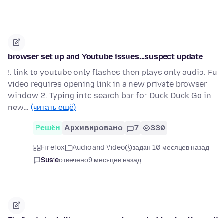
browser set up and Youtube issues...suspect update
!. link to youtube only flashes then plays only audio. Fu
video requires opening link in a new private browser
window 2. Typing into search bar for Duck Duck Go in
new…
(читать ещё)
Решён
Архивировано
7
330
Firefox
Audio and Video
задан 10 месяцев назад
Susie
отвечено
9 месяцев назад