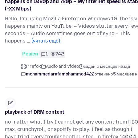
happens on 1080p and 720p – My internet speed is stab
(~XX Mbps)
Hello, I’m using Mozilla Firefox on Windows 10. The iss
happens mainly on YouTube: – Videos stutter every fe
seconds – Audio sometimes goes out of sync – This
happens …
(читать ещё)
Решён
1
742
Firefox
Audio and Video
задан 5 месяцев назад
mohammedarafamohammed422
отвечено
5 месяцев н
playback of DRM content
no matter what I try I cannot get any content from HB
max, crunchyroll, or spotify to play. I feel as though I
have tried every troublshooting step. In firefox 140.0.4