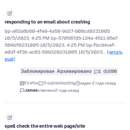
responding to an email about crashing
bp-a83a8b60-4fe9-4a58-9d27-908cd0231005
10/5/2023, 4:25 PM bp-570587d5-134a-4511-95e7-
584bf0231005 10/5/2023, 4:25 PM bp-fbc94cef-
e0df-4f3b-ac83-599320231005 10/5/2023…
(читать
ещё)
Заблокирован
Архивировано
1
280
Firefox
Troubleshooting
задан 2 года назад
James
отвечено
2 года назад
spell check the entire web page/site