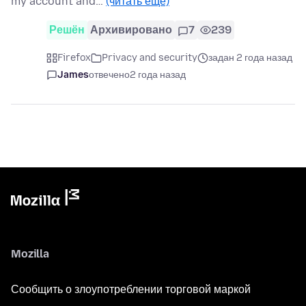
my account and…
(читать ещё)
Решён
Архивировано
7
239
Firefox
Privacy and security
задан 2 года назад
James
отвечено
2 года назад
Mozilla
Сообщить о злоупотреблении торговой маркой