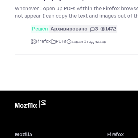
Whenever I open up PDFs within the Firefox browse
not appear. I can copy the text and images out of 
Решён
Архивировано
3
1472
Firefox
PDFs
задан 1 год назад
Mozilla
Firefox