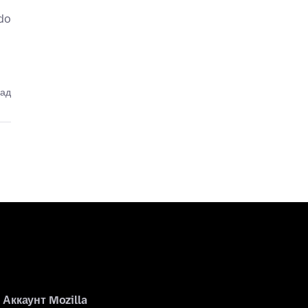
do
зад
Аккаунт Mozilla