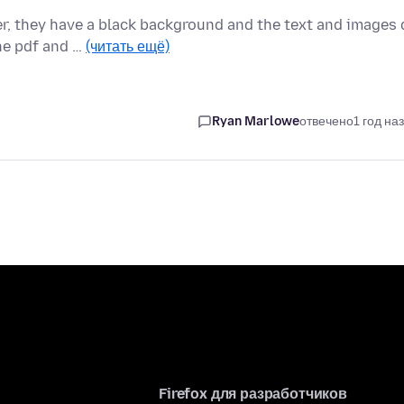
r, they have a black background and the text and images 
the pdf and …
(читать ещё)
Ryan Marlowe
отвечено
1 год на
Firefox для разработчиков