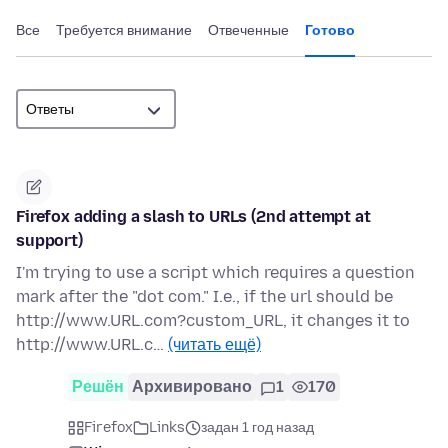
Все
Требуется внимание
Отвеченные
Готово
Firefox adding a slash to URLs (2nd attempt at
support)
I'm trying to use a script which requires a question
mark after the "dot com." I.e., if the url should be
http://www.URL.com?custom_URL, it changes it to
http://www.URL.c…
(читать ещё)
Решён
Архивировано
1
170
Firefox
Links
задан 1 год назад