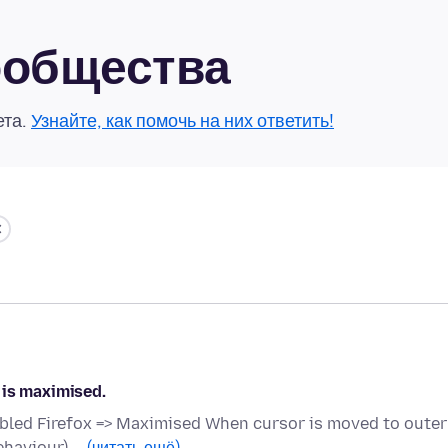
сообщества
ета.
Узнайте, как помочь на них ответить!
 is maximised.
bled Firefox => Maximised When cursor is moved to outer
ehaviour) …
(читать ещё)