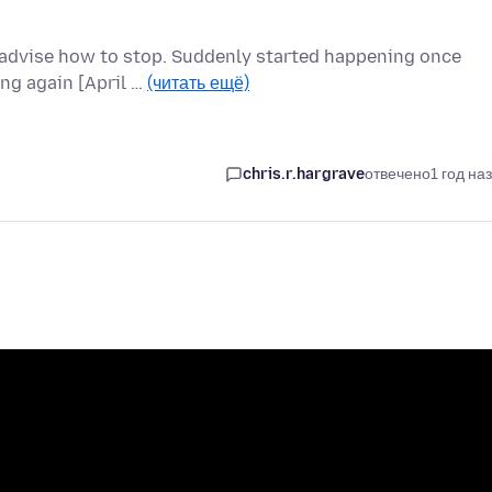
advise how to stop. Suddenly started happening once
ing again [April …
(читать ещё)
chris.r.hargrave
отвечено
1 год на