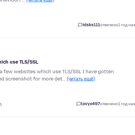
idsks111
отвечено
1 год на
ich use TLS/SSL
o a few websites which use TLS/SSL I have gotten
d screenshot for more det…
(читать ещё)
д
lovyo497
отвечено
1 год на