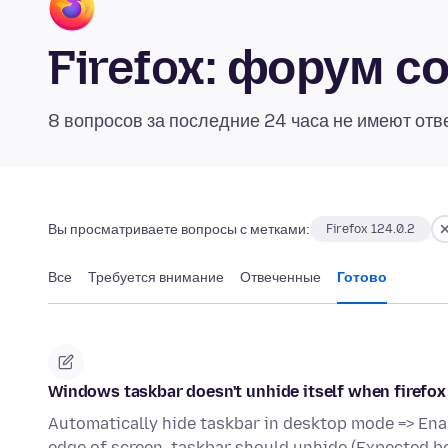
Firefox: форум 
8 вопросов за последние 24 часа не имеют отв
Вы просматриваете вопросы с метками:
Firefox 124.0.2
Все
Требуется внимание
Отвеченные
Готово
Windows taskbar doesn't unhide itself when firefox
Automatically hide taskbar in desktop mode => Ena
edge of screen, taskbar should unhide (Expected b