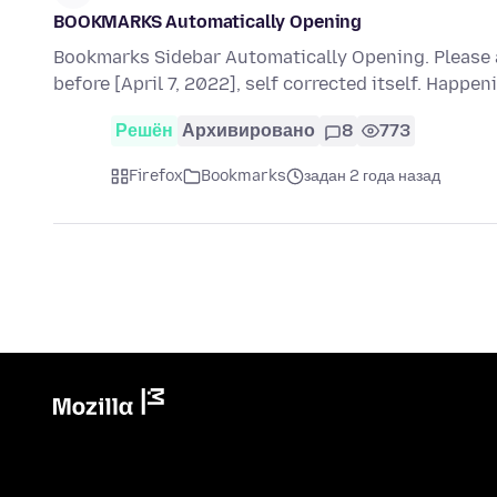
BOOKMARKS Automatically Opening
Bookmarks Sidebar Automatically Opening. Please 
before [April 7, 2022], self corrected itself. Happen
Решён
Архивировано
8
773
Firefox
Bookmarks
задан 2 года назад