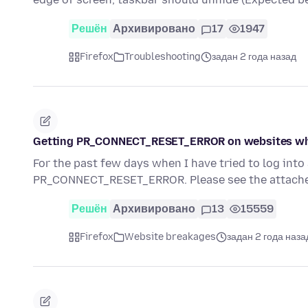
Решён
Архивировано
17
1947
Firefox
Troubleshooting
задан 2 года назад
Getting PR_CONNECT_RESET_ERROR on websites wh
For the past few days when I have tried to log int
PR_CONNECT_RESET_ERROR. Please see the attache
Решён
Архивировано
13
15559
Firefox
Website breakages
задан 2 года наза