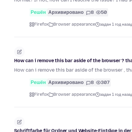
Решён
Архивировано
8
50
Firefox
Browser appearance
задан 1 год наза
How can i remove this bar aside of the browser ? th
How can i remove this bar aside of the browser , th
Решён
Архивировано
8
307
Firefox
Browser appearance
задан 1 год наза
Schriftfarbe für Ordner und Website-Einträge in de