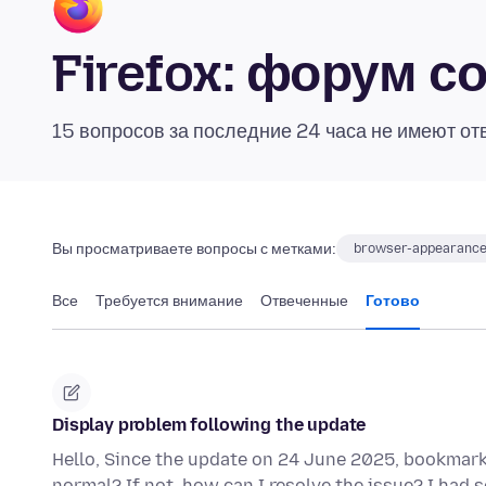
Firefox: форум 
15 вопросов за последние 24 часа не имеют от
Вы просматриваете вопросы с метками:
browser-appearanc
Все
Требуется внимание
Отвеченные
Готово
Display problem following the update
Hello, Since the update on 24 June 2025, bookmarks
normal? If not, how can I resolve the issue? I had s