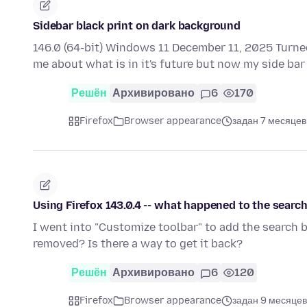
Sidebar black print on dark background
146.0 (64-bit) Windows 11 December 11, 2025 Turne
me about what is in it's future but now my side bar
Решён
Архивировано
6
170
Firefox
Browser appearance
задан 7 месяцев
Using Firefox 143.0.4 -- what happened to the searc
I went into "Customize toolbar" to add the search b
removed? Is there a way to get it back?
Решён
Архивировано
6
120
Firefox
Browser appearance
задан 9 месяцев