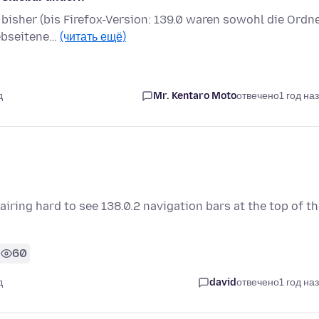
 bisher (bis Firefox-Version: 139.0 waren sowohl die Ordn
Webseitene…
(читать ещё)
д
Mr. Kentaro Moto
отвечено
1 год на
airing hard to see 138.0.2 navigation bars at the top of t
60
д
david
отвечено
1 год на