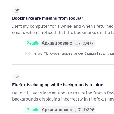
Bookmarks are missing from toolbar
I left my computer for a while, and when I returned
emails when I noticed that the bookmarks on the t
Решён
Архивировано
7
477
Firefox
Browser appearance
задан 1 год наза
Firefox is changing white backgrounds to blue
Hello all, Ever since an update to Firefox from a f
backgrounds displaying incorrectly in Firefox. I h
Решён
Архивировано
7
326