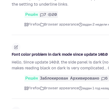
the setting to underline links.
Решён
7
20
Firefox
Browser appearance
задан 2 недели 
Font color problem in dark mode since update 140.0
Hello, Since update 140.0, the side panel is dark (no
makes reading black on dark is very complicated...
Решён
Заблокирован
Архивировано
6
Firefox
Browser appearance
задан 1 год наза