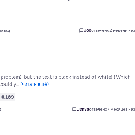
назад
Joe
отвечено
2 недели на
 problem), but the text is black instead of white!!! Which
 Could y…
(читать ещё)
169
д
Denys
отвечено
7 месяцев на