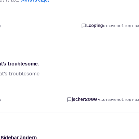
д
Looping
отвечено
1 год на
at's troublesome.
at's troublesome.
д
jscher2000 -...
отвечено
1 год на
r Sidebar ändern