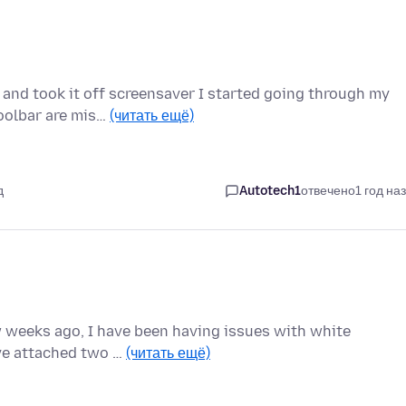
 and took it off screensaver I started going through my
oolbar are mis…
(читать ещё)
д
Autotech1
отвечено
1 год на
ew weeks ago, I have been having issues with white
ave attached two …
(читать ещё)