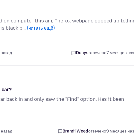
d on computer this am, Firefox webpage popped up tellin
 is black p…
(читать ещё)
 назад
Denys
отвечено
7 месяцев на
h bar?
ar back in and only saw the "Find" option. Has it been
 назад
Brandi Weed
отвечено
9 месяцев на