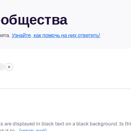
сообщества
вета.
Узнайте, как помочь на них ответить!
e
 are displayed in black text on a black background. Is th
et it to…
(читать ещё)