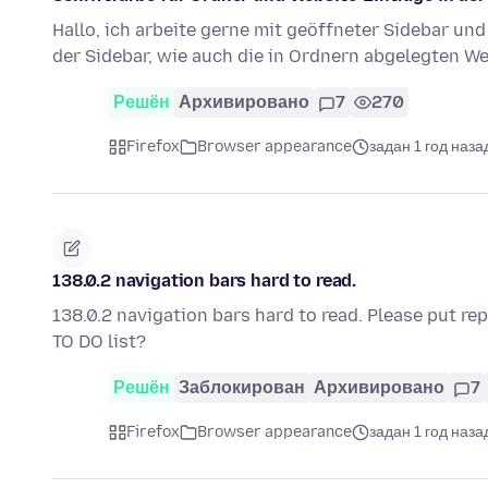
Hallo, ich arbeite gerne mit geöffneter Sidebar und
der Sidebar, wie auch die in Ordnern abgelegten 
Решён
Архивировано
7
270
Firefox
Browser appearance
задан 1 год наза
138.0.2 navigation bars hard to read.
138.0.2 navigation bars hard to read. Please put rep
TO DO list?
Решён
Заблокирован
Архивировано
7
Firefox
Browser appearance
задан 1 год наза