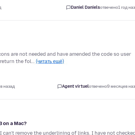
д
Daniel Daniels
отвечено
1 год на
 icons are not needed and have amended the code so user
 return the fol…
(читать ещё)
в назад
Agent virtuel
отвечено
9 месяцев на
53 on a Mac?
 I can't remove the underlining of links. I have not checke