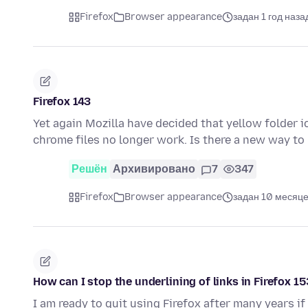
Firefox
Browser appearance
задан 1 год наза
Firefox 143
Yet again Mozilla have decided that yellow folder
chrome files no longer work. Is there a new way to
Решён
Архивировано
7
347
Firefox
Browser appearance
задан 10 месяце
How can I stop the underlining of links in Firefox 1
I am ready to quit using Firefox after many years if