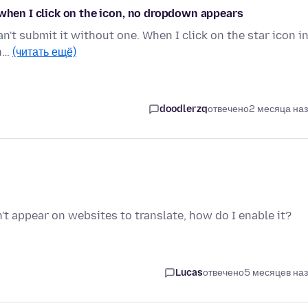
 when I click on the icon, no dropdown appears
can't submit it without one. When I click on the star icon i
in…
(читать ещё)
doodlerzq
отвечено
2 месяца на
't appear on websites to translate, how do I enable it?
Lucas
отвечено
5 месяцев на