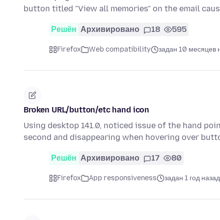
button titled "View all memories" on the email cau
Решён
Архивировано
18
595
Firefox
Web compatibility
задан 10 месяцев 
Broken URL/button/etc hand icon
Using desktop 141.0, noticed issue of the hand poin
second and disappearing when hovering over butt
Решён
Архивировано
17
80
Firefox
App responsiveness
задан 1 год назад