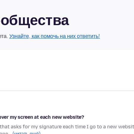
сообщества
ета.
Узнайте, как помочь на них ответить!
 over my screen at each new website?
 that asks for my signature each time I go to a new websit
nyone…
(читать ещё)