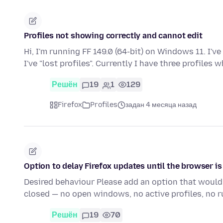
Profiles not showing correctly and cannot edit
Hi, I'm running FF 149.0 (64-bit) on Windows 11. I'
I've "lost profiles". Currently I have three profiles
Решён
19
1
129
Firefox
Profiles
задан 4 месяца назад
Option to delay Firefox updates until the browser i
Desired behaviour Please add an option that would 
closed — no open windows, no active profiles, no r
Решён
19
70