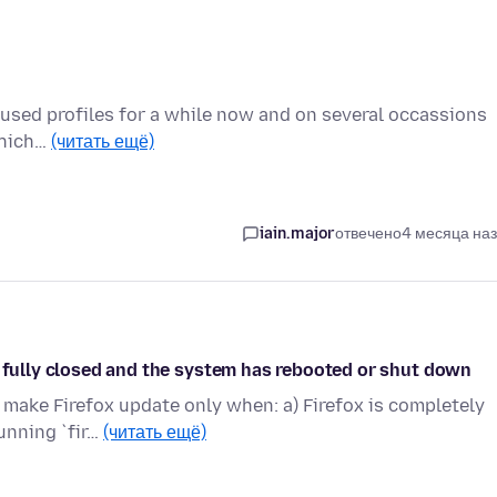
ve used profiles for a while now and on several occassions
 which…
(читать ещё)
iain.major
отвечено
4 месяца на
s fully closed and the system has rebooted or shut down
make Firefox update only when: a) Firefox is completely
unning `fir…
(читать ещё)