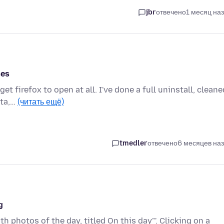
jbr
отвечено
1 месяц на
ses
t firefox to open at all. I've done a full uninstall, cleane
ata,…
(читать ещё)
tmedler
отвечено
6 месяцев на
g
 photos of the day, titled On this day"'. Clicking on a