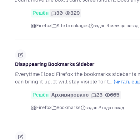
Решён
30
329
Firefox
Site breakages
задан 4 месяца назад
Disappearing Bookmarks Sidebar
Everytime I load Firefox the bookmarks sidebar is
can bring it up. It will stay visible for t…
(читать ещ
Решён
Архивировано
23
665
Firefox
Bookmarks
задан 2 года назад