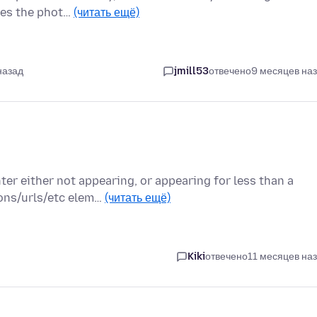
ses the phot…
(читать ещё)
назад
jmill53
отвечено
9 месяцев на
ter either not appearing, or appearing for less than a
ons/urls/etc elem…
(читать ещё)
Kiki
отвечено
11 месяцев на