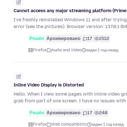
Cannot access any major streaming platform (Prime V
I've freshly reinstalled Windows 11 and after tryin
error (see the pictures). Browser version: 137.0.1 (6
Решён
Архивировано
17
1512
Firefox
Audio and Video
задан 1 год назад
Inline Video Display is Distorted
Hello, When I view some pages with inline video gra
grab from part of one screen. I have no issues wit
Решён
Архивировано
17
248
Firefox
Web compatibility
задан 1 год назад