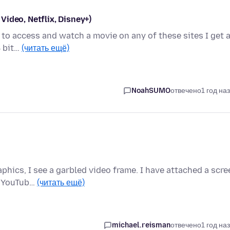
ideo, Netflix, Disney+)
g to access and watch a movie on any of these sites I get 
4 bit…
(читать ещё)
NoahSUMO
отвечено
1 год на
phics, I see a garbled video frame. I have attached a scre
h YouTub…
(читать ещё)
michael.reisman
отвечено
1 год на