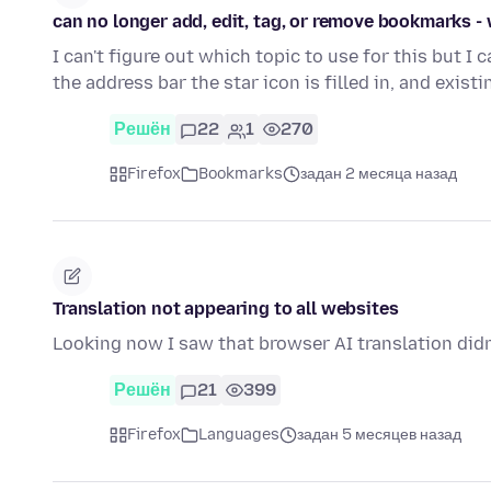
can no longer add, edit, tag, or remove bookmarks -
I can't figure out which topic to use for this but I 
the address bar the star icon is filled in, and exist
Решён
22
1
270
Firefox
Bookmarks
задан 2 месяца назад
Translation not appearing to all websites
Looking now I saw that browser AI translation didn
Решён
21
399
Firefox
Languages
задан 5 месяцев назад