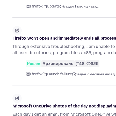
Firefox
Update
задан 1 месяц назад
Firefox won't open and immediately ends all proces
Through extensive troubleshooting, I am unable to ge
all user directories, program files / x86, program d
Решён
Архивировано
18
625
Firefox
Launch failure
задан 7 месяцев назад
Microsoft OneDrive photos of the day not displayin
Each day I get an email from Microsoft OneDrive with