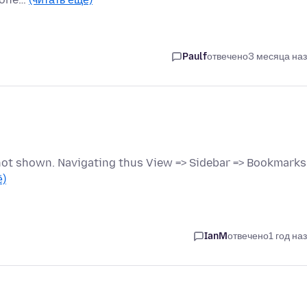
Paulf
отвечено
3 месяца на
 not shown. Navigating thus View => Sidebar => Bookmarks
ё)
IanM
отвечено
1 год на