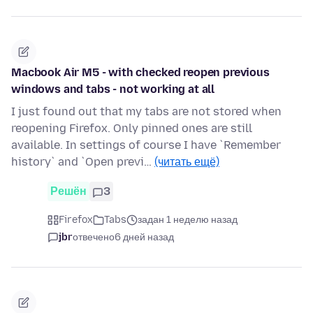
Macbook Air M5 - with checked reopen previous
windows and tabs - not working at all
I just found out that my tabs are not stored when
reopening Firefox. Only pinned ones are still
available. In settings of course I have `Remember
history` and `Open previ…
(читать ещё)
Решён
3
Firefox
Tabs
задан 1 неделю назад
jbr
отвечено
6 дней назад