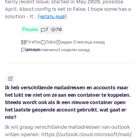
fairly recent issue, started in May 2026, possible
April. About.config is set to False. I hope some has a
solution - it…
(читать ещё)
Решён
7
70
Firefox
Tabs
задан 2 месяца назад
amoun
отвечено
1 неделю назад
Ik heb verschillende mailadressen en accounts maar
het lukt me niet om ze aan een container te koppelen.
Steeds wordt ook als ik een nieuwe container open
het laatste geopende account gebruikt. wat gaat er
mis?
Ik wil graag verschillende mailadressen van outlook
willen openen: https://outlook.cloud.microsoft/mail/