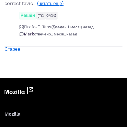
correct favic…
(читать ещё)
Решён
1
10
Firefox
Tabs
задан 1 месяц назад
Mark
отвечено
1 месяц назад
Старее
Mozilla