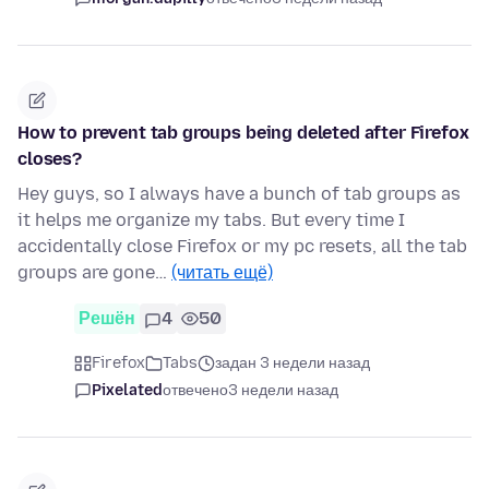
How to prevent tab groups being deleted after Firefox
closes?
Hey guys, so I always have a bunch of tab groups as
it helps me organize my tabs. But every time I
accidentally close Firefox or my pc resets, all the tab
groups are gone…
(читать ещё)
Решён
4
50
Firefox
Tabs
задан 3 недели назад
Pixelated
отвечено
3 недели назад