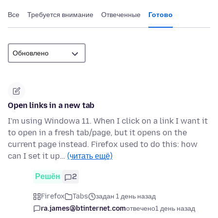
Все
Требуется внимание
Отвеченные
Готово
Open links in a new tab
I'm using Windowa 11. When I click on a link I want it
to open in a fresh tab/page, but it opens on the
current page instead. Firefox used to do this: how
can I set it up…
(читать ещё)
Решён
2
Firefox
Tabs
задан 1 день назад
ra.james@btinternet.com
отвечено
1 день назад