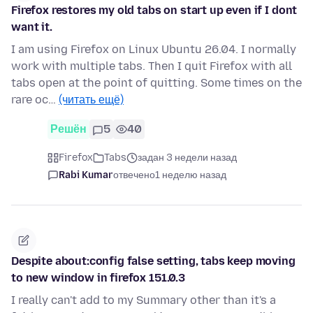
Firefox restores my old tabs on start up even if I dont
want it.
I am using Firefox on Linux Ubuntu 26.04. I normally
work with multiple tabs. Then I quit Firefox with all
tabs open at the point of quitting. Some times on the
rare oc…
(читать ещё)
Решён
5
40
Firefox
Tabs
задан 3 недели назад
Rabi Kumar
отвечено
1 неделю назад
Despite about:config false setting, tabs keep moving
to new window in firefox 151.0.3
I really can't add to my Summary other than it's a