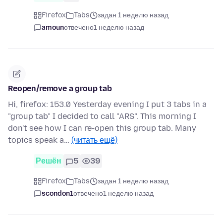
Firefox
Tabs
задан 1 неделю назад
amoun
отвечено
1 неделю назад
Reopen/remove a group tab
Hi, firefox: 153.0 Yesterday evening I put 3 tabs in a
"group tab" I decided to call "ARS". This morning I
don't see how I can re-open this group tab. Many
topics speak a…
(читать ещё)
Решён
5
39
Firefox
Tabs
задан 1 неделю назад
scondon1
отвечено
1 неделю назад