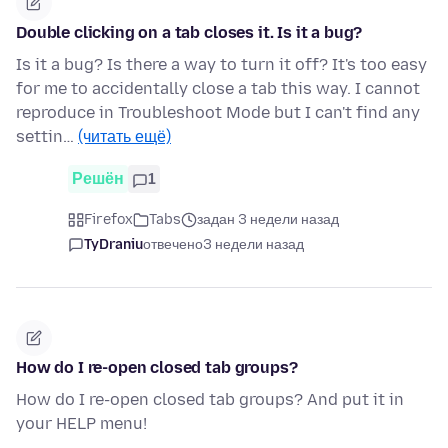
Double clicking on a tab closes it. Is it a bug?
Is it a bug? Is there a way to turn it off? It's too easy
for me to accidentally close a tab this way. I cannot
reproduce in Troubleshoot Mode but I can't find any
settin…
(читать ещё)
Решён
1
Firefox
Tabs
задан 3 недели назад
TyDraniu
отвечено
3 недели назад
How do I re-open closed tab groups?
How do I re-open closed tab groups? And put it in
your HELP menu!