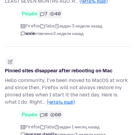
LEAST SEVEN MONTHS AGO. R…
(читать ещё)
Решён
7
40
Firefox
Tabs
задан 3 недели назад
wxie
отвечено
3 недели назад
Pinned sites disappear after rebooting on Mac
Hello community, I've been moved to MacOS at work
and since then, Firefox will not always restore my
pinned sites when I start it the next day. Here is
what I do: Right…
(читать ещё)
Решён
8
60
Firefox
Tabs
задан 1 месяц назад
morgan.dapilly
отвечено
3 недели назад