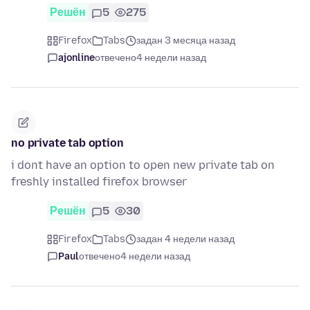
Решён
5
275
Firefox
Tabs
задан 3 месяца назад
ajonline
отвечено
4 недели назад
no private tab option
i dont have an option to open new private tab on
freshly installed firefox browser
Решён
5
30
Firefox
Tabs
задан 4 недели назад
Paul
отвечено
4 недели назад