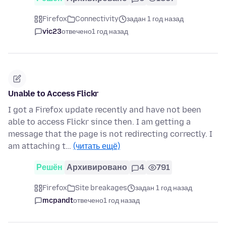
Firefox
Connectivity
задан 1 год назад
vic23
отвечено
1 год назад
Unable to Access Flickr
I got a Firefox update recently and have not been
able to access Flickr since then. I am getting a
message that the page is not redirecting correctly. I
am attaching t…
(читать ещё)
Решён
Архивировано
4
791
Firefox
Site breakages
задан 1 год назад
mcpandt
отвечено
1 год назад