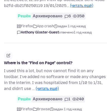
b2fd-db21f0250119 19/01/2025…
(читать ещё)
Решён
Архивировано
6
350
Firefox
App crash
задан 1 год назад
Anthony Gloster-Guest
отвечено
1 год назад
Where is the "Find on Page" control?
I used this a lot, but now cannot find it on any
toolbar. I've added no software or made any changes
in the interim. I was hospitalized from 1/10 to 1/31,
and didn't use …
(читать ещё)
Решён
Архивировано
1
240
Firefox
Browse
задан 1 год назад