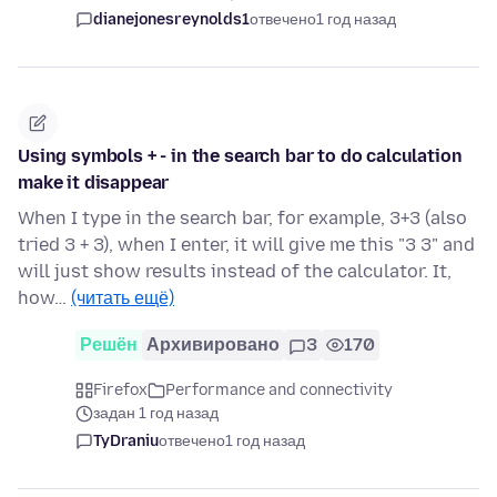
dianejonesreynolds1
отвечено
1 год назад
Using symbols + - in the search bar to do calculation
make it disappear
When I type in the search bar, for example, 3+3 (also
tried 3 + 3), when I enter, it will give me this "3 3" and
will just show results instead of the calculator. It,
how…
(читать ещё)
Решён
Архивировано
3
170
Firefox
Performance and connectivity
задан 1 год назад
TyDraniu
отвечено
1 год назад