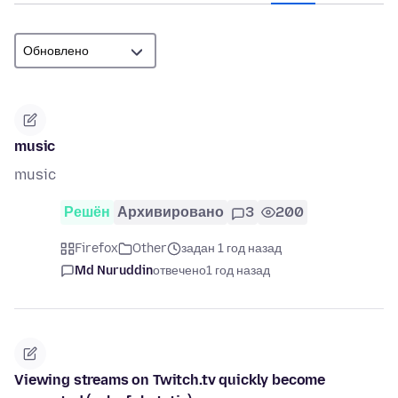
music
music
Решён
Архивировано
3
200
Firefox
Other
задан 1 год назад
Md Nuruddin
отвечено
1 год назад
Viewing streams on Twitch.tv quickly become