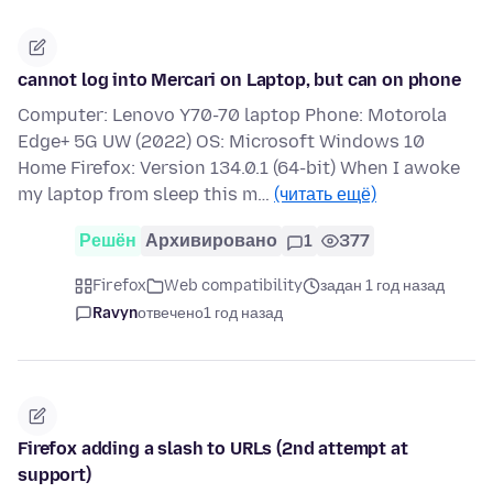
cannot log into Mercari on Laptop, but can on phone
Computer: Lenovo Y70-70 laptop Phone: Motorola
Edge+ 5G UW (2022) OS: Microsoft Windows 10
Home Firefox: Version 134.0.1 (64-bit) When I awoke
my laptop from sleep this m…
(читать ещё)
Решён
Архивировано
1
377
Firefox
Web compatibility
задан 1 год назад
Ravyn
отвечено
1 год назад
Firefox adding a slash to URLs (2nd attempt at
support)