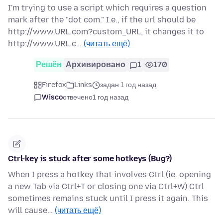
I'm trying to use a script which requires a question
mark after the "dot com." I.e., if the url should be
http://www.URL.com?custom_URL, it changes it to
http://www.URL.c…
(читать ещё)
Решён
Архивировано
1
170
Firefox
Links
задан 1 год назад
Wisco
отвечено
1 год назад
Ctrl-key is stuck after some hotkeys (Bug?)
When I press a hotkey that involves Ctrl (ie. opening
a new Tab via Ctrl+T or closing one via Ctrl+W) Ctrl
sometimes remains stuck until I press it again. This
will cause…
(читать ещё)