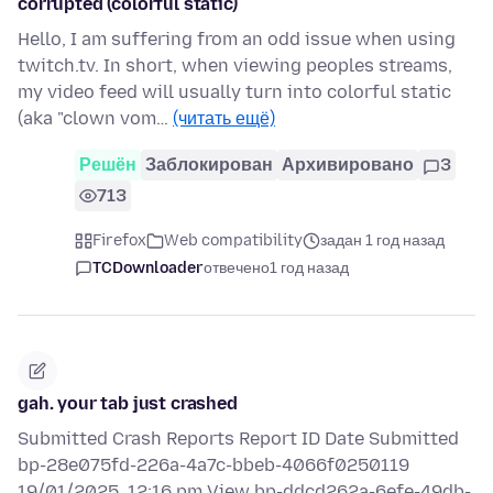
corrupted (colorful static)
Hello, I am suffering from an odd issue when using
twitch.tv. In short, when viewing peoples streams,
my video feed will usually turn into colorful static
(aka "clown vom…
(читать ещё)
Решён
Заблокирован
Архивировано
3
713
Firefox
Web compatibility
задан 1 год назад
TCDownloader
отвечено
1 год назад
gah. your tab just crashed
Submitted Crash Reports Report ID Date Submitted
bp-28e075fd-226a-4a7c-bbeb-4066f0250119
19/01/2025, 12:16 pm View bp-ddcd262a-6efe-49db-