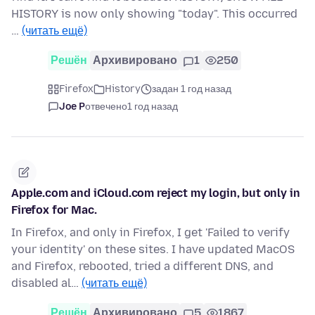
HISTORY is now only showing "today". This occurred
…
(читать ещё)
Решён
Архивировано
1
250
Firefox
History
задан 1 год назад
Joe P
отвечено
1 год назад
Apple.com and iCloud.com reject my login, but only in
Firefox for Mac.
In Firefox, and only in Firefox, I get 'Failed to verify
your identity' on these sites. I have updated MacOS
and Firefox, rebooted, tried a different DNS, and
disabled al…
(читать ещё)
Решён
Архивировано
5
1867