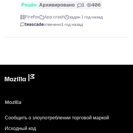
Решён
Архивировано
1
406
Firefox
App crash
задан 1 год назад
teascade
отвечено
1 год назад
Mozilla
Сообщить о злоупотреблении торговой маркой
Исходный код