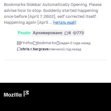
Bookmarks Sidebar Automatically Opening. Please
advise how to stop. Suddenly started happening
once before [April 7, 2022], self corrected itself.
Happening again [April …
(читать ещё)
Решён
Архивировано
8
773
Firefox
Bookmarks
задан 2 года назад
chris.r.hargrave
отвечено
1 год назад