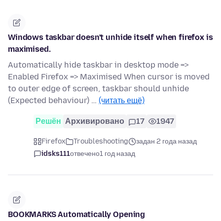
Windows taskbar doesn't unhide itself when firefox is
maximised.
Automatically hide taskbar in desktop mode =>
Enabled Firefox => Maximised When cursor is moved
to outer edge of screen, taskbar should unhide
(Expected behaviour) …
(читать ещё)
Решён
Архивировано
17
1947
Firefox
Troubleshooting
задан 2 года назад
idsks111
отвечено
1 год назад
BOOKMARKS Automatically Opening