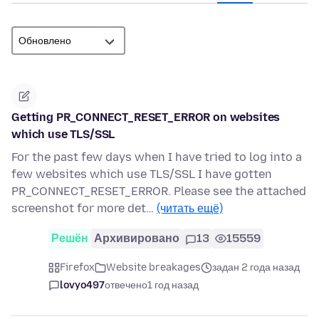
Getting PR_CONNECT_RESET_ERROR on websites
which use TLS/SSL
For the past few days when I have tried to log into a
few websites which use TLS/SSL I have gotten
PR_CONNECT_RESET_ERROR. Please see the attached
screenshot for more det…
(читать ещё)
Решён
Архивировано
13
15559
Firefox
Website breakages
задан 2 года назад
lovyo497
отвечено
1 год назад