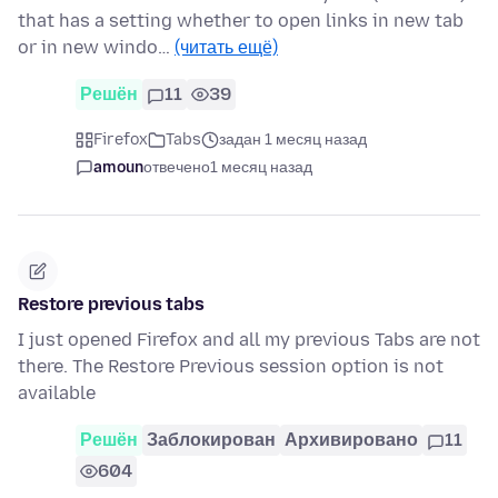
that has a setting whether to open links in new tab
or in new windo…
(читать ещё)
Решён
11
39
Firefox
Tabs
задан 1 месяц назад
amoun
отвечено
1 месяц назад
Restore previous tabs
I just opened Firefox and all my previous Tabs are not
there. The Restore Previous session option is not
available
Решён
Заблокирован
Архивировано
11
604