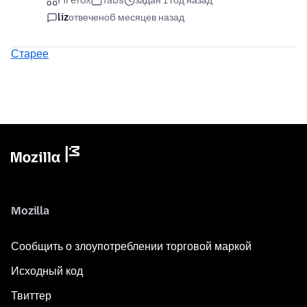
Firefox
Tabs
задан 1 год назад
liz
отвечено
6 месяцев назад
Старее
Mozilla
Сообщить о злоупотреблении торговой маркой
Исходный код
Твиттер