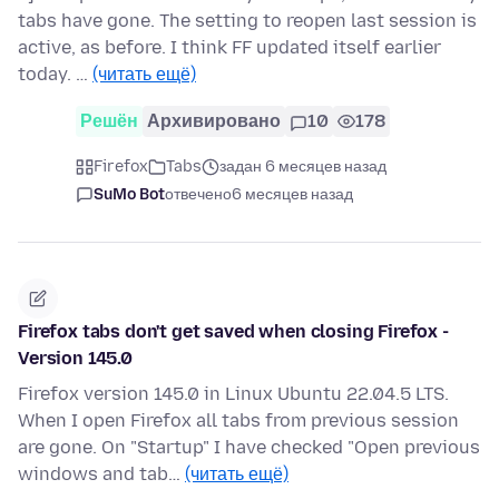
tabs have gone. The setting to reopen last session is
active, as before. I think FF updated itself earlier
today. …
(читать ещё)
Решён
Архивировано
10
178
Firefox
Tabs
задан 6 месяцев назад
SuMo Bot
отвечено
6 месяцев назад
Firefox tabs don't get saved when closing Firefox -
Version 145.0
Firefox version 145.0 in Linux Ubuntu 22.04.5 LTS.
When I open Firefox all tabs from previous session
are gone. On "Startup" I have checked "Open previous
windows and tab…
(читать ещё)