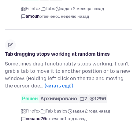
Firefox
Tabs
задан 2 месяца назад
amoun
отвечено
1 неделю назад
Tab dragging stops working at random times
Sometimes drag functionality stops working. I can't
grab a tab to move it to another position or to a new
window. (Holding left click on the tab and moving
the cursor doe…
(читать ещё)
Решён
Архивировано
7
1256
Firefox
Tab basics
задан 2 года назад
neoand70
отвечено
1 год назад