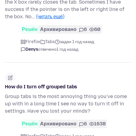
the X box rarely closes the tab. Sometimes I have
success if the pointer is on the left or right line of
the box. No…
(читать ещё)
Решён
Архивировано
6
60
Firefox
Tabs
задан 1 год назад
Denys
отвечено
1 год назад
How do I turn off grouped tabs
Group tabs is the most annoying thing you've come
up with in a long time I see no way to turn it off in
settings. Have you lost your minds?
Решён
Архивировано
6
1638