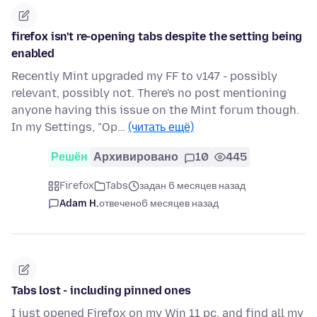
firefox isn't re-opening tabs despite the setting being
enabled
Recently Mint upgraded my FF to v147 - possibly
relevant, possibly not. There's no post mentioning
anyone having this issue on the Mint forum though.
In my Settings, "Op…
(читать ещё)
Решён
Архивировано
10
445
Firefox
Tabs
задан 6 месяцев назад
Adam H.
отвечено
6 месяцев назад
Tabs lost - including pinned ones
I just opened Firefox on my Win 11 pc, and find all my