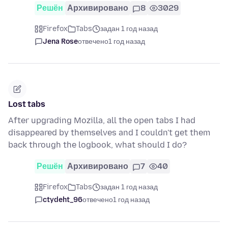
Решён
Архивировано
8
3029
Firefox
Tabs
задан 1 год назад
Jena Rose
отвечено
1 год назад
Lost tabs
After upgrading Mozilla, all the open tabs I had
disappeared by themselves and I couldn't get them
back through the logbook, what should I do?
Решён
Архивировано
7
40
Firefox
Tabs
задан 1 год назад
ctydeht_96
отвечено
1 год назад