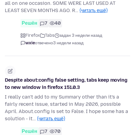
all on one occasion. SOME WERE LAST USED AT
LEAST SEVEN MONTHS AGO. R…
(читать ещё)
Решён
7
40
Firefox
Tabs
задан 3 недели назад
wxie
отвечено
3 недели назад
Despite about:config false setting, tabs keep moving
to new window in firefox 151.0.3
I really can't add to my Summary other than it's a
fairly recent issue, started in May 2026, possible
April. About.config is set to False. I hope some has a
solution - it…
(читать ещё)
Решён
7
70