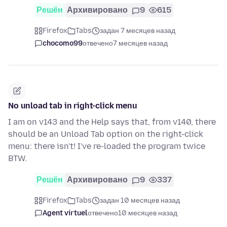
Решён
Архивировано
9
615
Firefox
Tabs
задан 7 месяцев назад
chocomo99
отвечено
7 месяцев назад
No unload tab in right-click menu
I am on v143 and the Help says that, from v140, there
should be an Unload Tab option on the right-click
menu: there isn't! I've re-loaded the program twice
BTW.
Решён
Архивировано
9
337
Firefox
Tabs
задан 10 месяцев назад
Agent virtuel
отвечено
10 месяцев назад