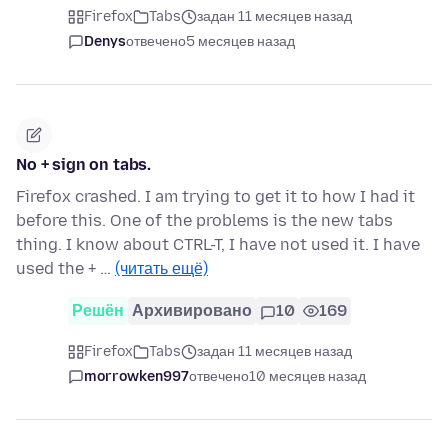
Firefox
Tabs
задан 11 месяцев назад
Denys
отвечено
5 месяцев назад
No + sign on tabs.
Firefox crashed. I am trying to get it to how I had it
before this. One of the problems is the new tabs
thing. I know about CTRL-T, I have not used it. I have
used the + …
(читать ещё)
Решён
Архивировано
10
169
Firefox
Tabs
задан 11 месяцев назад
morrowken997
отвечено
10 месяцев назад