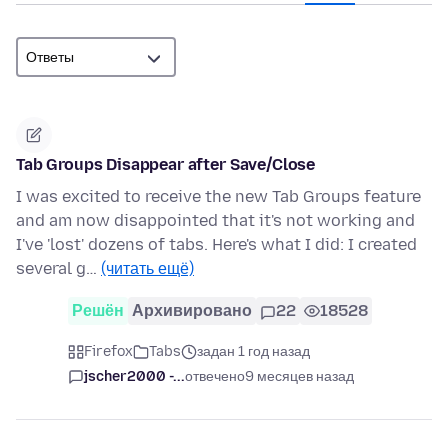
Tab Groups Disappear after Save/Close
I was excited to receive the new Tab Groups feature
and am now disappointed that it's not working and
I've 'lost' dozens of tabs. Here's what I did: I created
several g…
(читать ещё)
Решён
Архивировано
22
18528
Firefox
Tabs
задан 1 год назад
jscher2000 -...
отвечено
9 месяцев назад