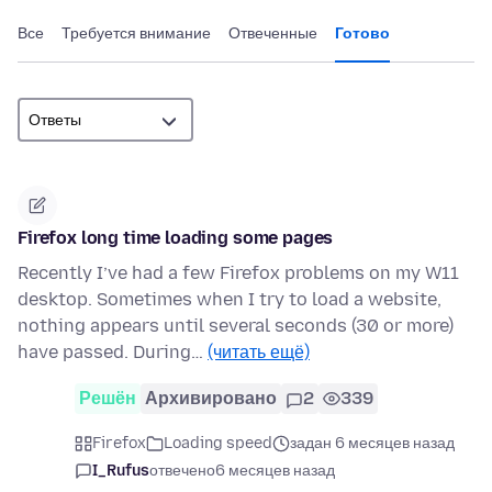
Все
Требуется внимание
Отвеченные
Готово
Firefox long time loading some pages
Recently I’ve had a few Firefox problems on my W11
desktop. Sometimes when I try to load a website,
nothing appears until several seconds (30 or more)
have passed. During…
(читать ещё)
Решён
Архивировано
2
339
Firefox
Loading speed
задан 6 месяцев назад
I_Rufus
отвечено
6 месяцев назад