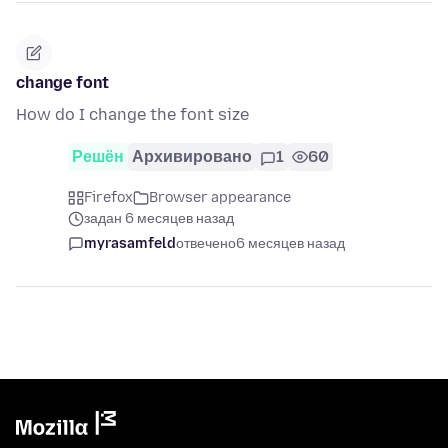
change font
How do I change the font size
Решён
Архивировано
1
60
Firefox
Browser appearance
задан 6 месяцев назад
myrasamfeld
отвечено
6 месяцев назад