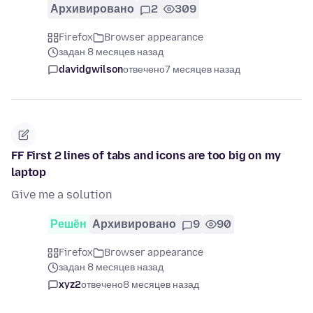
Архивировано
2
309
Firefox
Browser appearance
задан 8 месяцев назад
davidgwilson
отвечено
7 месяцев назад
FF First 2 lines of tabs and icons are too big on my
laptop
Give me a solution
Решён
Архивировано
9
90
Firefox
Browser appearance
задан 8 месяцев назад
xyz2
отвечено
8 месяцев назад