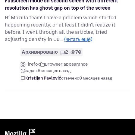
Fullscreen mode on second screen with different
resolution has ghost gap on top of the screen
Hi Mozilla team! I have a problem which started
happening recently, or at least I didn't realize it
before. I went through all the articles, tried
adjusting density in Cu…
(читать ещё)
Архивировано
2
70
Firefox
Browser appearance
задан 8 месяцев назад
Kristijan Pavlović
отвечено
8 месяцев назад