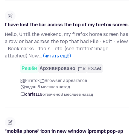
I have lost the bar across the top of my firefox screen.
Hello, Until the weekend, my firefox home screen has
a row or bar across the top that had File - Edit - View
- Bookmarks - Tools - etc. (see 'firefox' image
attached) Now…
(читать ещё)
Решён
Архивировано
2
150
Firefox
Browser appearance
задан 8 месяцев назад
chris119
отвечено
8 месяцев назад
"mobile phone" icon in new window (prompt pop-up