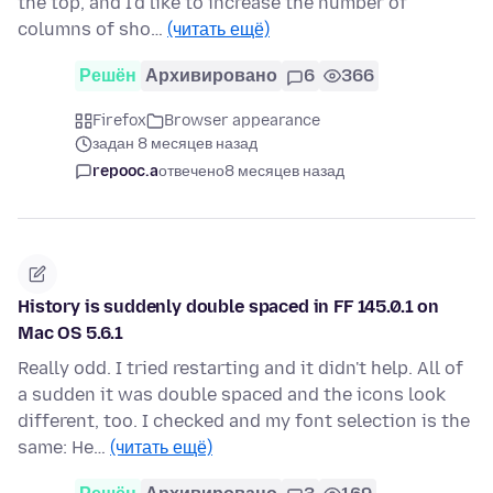
the top, and I'd like to increase the number of
columns of sho…
(читать ещё)
Решён
Архивировано
6
366
Firefox
Browser appearance
задан 8 месяцев назад
repooc.a
отвечено
8 месяцев назад
History is suddenly double spaced in FF 145.0.1 on
Mac OS 5.6.1
Really odd. I tried restarting and it didn't help. All of
a sudden it was double spaced and the icons look
different, too. I checked and my font selection is the
same: He…
(читать ещё)