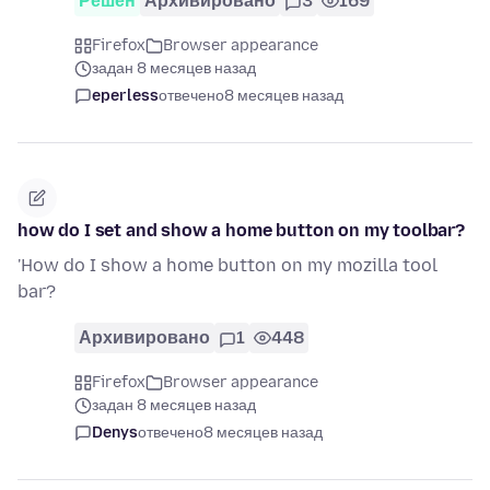
Решён
Архивировано
3
169
Firefox
Browser appearance
задан 8 месяцев назад
eperless
отвечено
8 месяцев назад
how do I set and show a home button on my toolbar?
'How do I show a home button on my mozilla tool
bar?
Архивировано
1
448
Firefox
Browser appearance
задан 8 месяцев назад
Denys
отвечено
8 месяцев назад