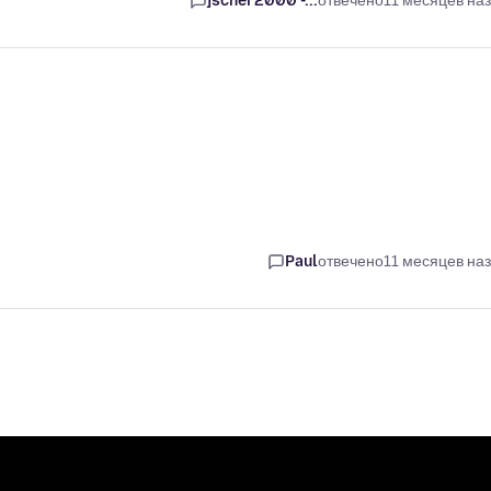
jscher2000 -...
отвечено
11 месяцев на
Paul
отвечено
11 месяцев на