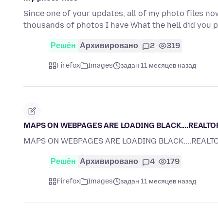
Since one of your updates, all of my photo files n
thousands of photos I have What the hell did you 
Решён
Архивировано
2
319
Firefox
Images
задан 11 месяцев назад
MAPS ON WEBPAGES ARE LOADING BLACK....REALTOR
MAPS ON WEBPAGES ARE LOADING BLACK....REALTOR
Решён
Архивировано
4
179
Firefox
Images
задан 11 месяцев назад