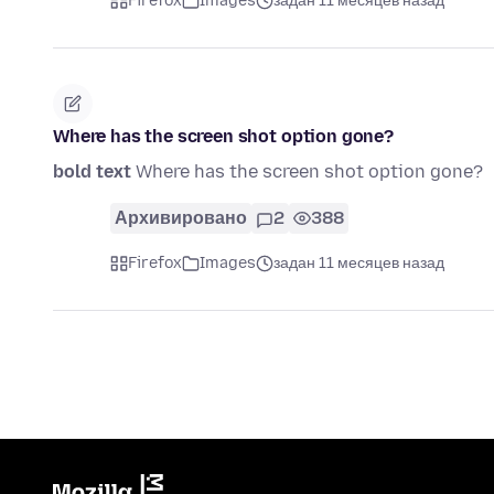
Firefox
Images
задан 11 месяцев назад
Where has the screen shot option gone?
bold text
Where has the screen shot option gone?
Архивировано
2
388
Firefox
Images
задан 11 месяцев назад