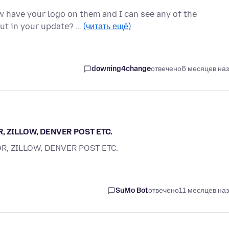
ow have your logo on them and I can see any of the
put in your update? …
(читать ещё)
downing4change
отвечено
6 месяцев на
, ZILLOW, DENVER POST ETC.
, ZILLOW, DENVER POST ETC.
SuMo Bot
отвечено
11 месяцев на