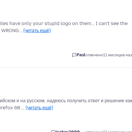
iles have only your stupid logo on them... I can't see the
 IS WRONG…
(читать ещё)
Paul
отвечено
11 месяцев на
ийском и на русском, надеюсь получить ответ и решение ка
Firefox 68.…
(читать ещё)