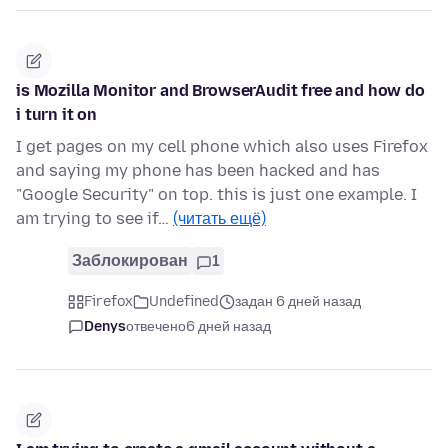
is Mozilla Monitor and BrowserAudit free and how do
i turn it on
I get pages on my cell phone which also uses Firefox
and saying my phone has been hacked and has
"Google Security" on top. this is just one example. I
am trying to see if…
(читать ещё)
Заблокирован
1
Firefox
Undefined
задан 6 дней назад
Denys
отвечено
6 дней назад