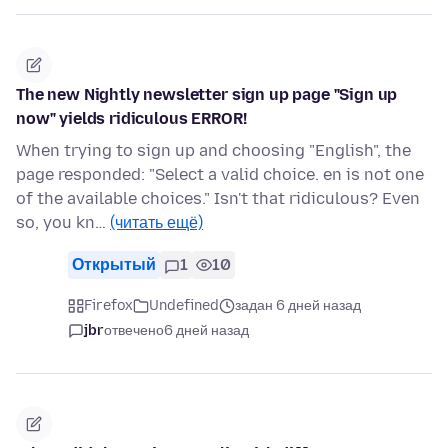
The new Nightly newsletter sign up page "Sign up
now" yields ridiculous ERROR!
When trying to sign up and choosing "English", the
page responded: "Select a valid choice. en is not one
of the available choices." Isn't that ridiculous? Even
so, you kn…
(читать ещё)
Открытый
1
10
Firefox
Undefined
задан 6 дней назад
jbr
отвечено
6 дней назад