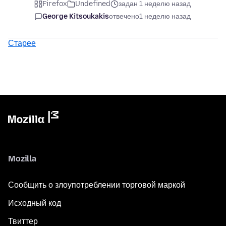
Firefox
Undefined
задан 1 неделю назад
George Kitsoukakis
отвечено
1 неделю назад
Старее
Mozilla
Сообщить о злоупотреблении торговой маркой
Исходный код
Твиттер