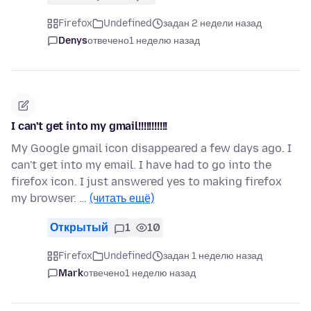
Firefox
Undefined
задан 2 недели назад
Denys
отвечено
1 неделю назад
I can't get into my gmail!!!!!!!!!!!
My Google gmail icon disappeared a few days ago. I
can't get into my email. I have had to go into the
firefox icon. I just answered yes to making firefox
my browser. …
(читать ещё)
Открытый
1
10
Firefox
Undefined
задан 1 неделю назад
Mark
отвечено
1 неделю назад