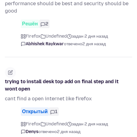
performance should be best and security should be
good
Решён
2
Firefox
Undefined
задан 2 дня назад
Abhishek Raykwar
отвечено
2 дня назад
trying to install desk top add on final step and it
wont open
cant find a open internet like firefox
Открытый
1
Firefox
Undefined
задан 2 дня назад
Denys
отвечено
2 дня назад