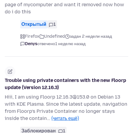
page of mycomputer and want it removed now how
do i do this
Открытый
1
Firefox
Undefined
задан 2 недели назад
Denys
отвечено
1 неделю назад
Trouble using private containers with the new Floorp
update (Version 12.16.3)
Hiii, I am using Floorp 12.16.3@153.0 on Debian 13
with KDE Plasma. Since the latest update, navigation
from Floorp’s Private Container no longer stays
inside the contain…
(читать ещё)
Заблокирован
1