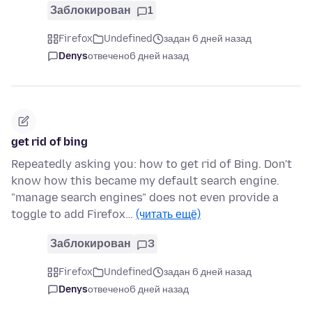
Заблокирован
1
Firefox
Undefined
задан 6 дней назад
Denys
отвечено
6 дней назад
get rid of bing
Repeatedly asking you: how to get rid of Bing. Don't
know how this became my default search engine.
"manage search engines" does not even provide a
toggle to add Firefox…
(читать ещё)
Заблокирован
3
Firefox
Undefined
задан 6 дней назад
Denys
отвечено
6 дней назад