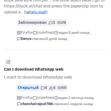
book jane eyre two.pdf .. the book adam bede I go to
https://duck.ai/chat and press the paperclip icon to
upload a…
(читать ещё)
Заблокирован
3
20
Firefox
Undefined
задан 6 дней назад
Denys
отвечено
5 дней назад
Can I download WhatsApp web
I want to download WhatsApp web
Открытый
4
4
69
Firefox
Undefined
задан 2 месяца назад
chanchalrajput780
отвечено
1 неделю назад