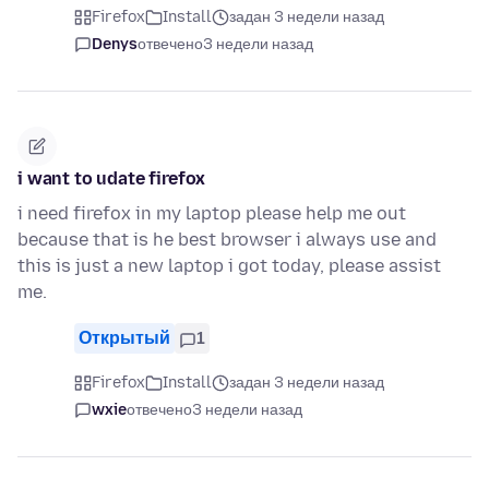
Firefox
Install
задан 3 недели назад
Denys
отвечено
3 недели назад
i want to udate firefox
i need firefox in my laptop please help me out
because that is he best browser i always use and
this is just a new laptop i got today, please assist
me.
Открытый
1
Firefox
Install
задан 3 недели назад
wxie
отвечено
3 недели назад