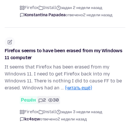
Firefox
Install
задан 2 недели назад
Konstantina Papadea
отвечено
2 недели назад
Firefox seems to have been erased from my Windows
11 computer
It seems that Firefox has been erased from my
Windows 11. I need to get Firefox back into my
Windows 11. There is nothing I did to cause FF to be
erased. Windows had an …
(читать ещё)
Решён
2
30
Firefox
Install
задан 3 недели назад
kc4sqw
отвечено
2 недели назад