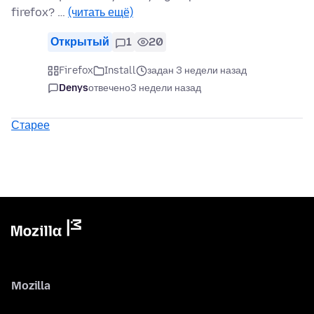
firefox? …
(читать ещё)
Открытый
1
20
Firefox
Install
задан 3 недели назад
Denys
отвечено
3 недели назад
Старее
Mozilla