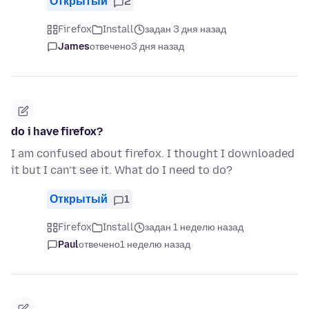
Открытый
2
Firefox
Install
задан 3 дня назад
James
отвечено
3 дня назад
do i have firefox?
I am confused about firefox. I thought I downloaded
it but I can’t see it. What do I need to do?
Открытый
1
Firefox
Install
задан 1 неделю назад
Paul
отвечено
1 неделю назад