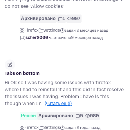
do not see "Allow cookies"
Архивировано
1
997
Firefox
Settings
задан 9 месяцев назад
jscher2000 -...
отвечено
9 месяцев назад
Tabs on bottom
Hi OK so I was having some issues with firefox
where I had to reinstall it and this did in fact resolve
the issues I was having. Problem I have is this
though when I r…
(читать ещё)
Решён
Архивировано
5
980
Firefox
Settings
задан 2 года назад