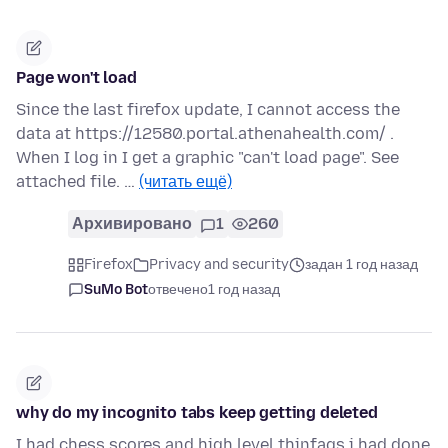
Page won't load
Since the last firefox update, I cannot access the
data at https://12580.portal.athenahealth.com/ .
When I log in I get a graphic "can't load page". See
attached file. …
(читать ещё)
Архивировано
1
260
Firefox
Privacy and security
задан 1 год назад
SuMo Bot
отвечено
1 год назад
why do my incognito tabs keep getting deleted
I had chess scores and high level thinfags i had done