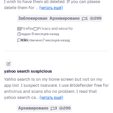
I wish to have them all deleted. If you can please
delete them for …
(читать ещё)
Заблокирован
Архивировано
1
299
Firefox
Privacy and security
задан 8 месяцев назад
Kiki
отвечено
7 месяцев назад
yahoo search suspicious
Yahho search is on my home screen but not on my
app list. I suspect malware. I use Bitdefender free for
antivirus and scans sho no problem. I read that
yahoo search ca…
(читать ещё)
Архивировано
3
299