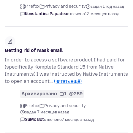
Firefox
Privacy and security
задан 1 год назад
Konstantina Papadea
отвечено
12 месяцев назад
Getting rid of Mask email
In order to access a software product I had paid for
(specifically Komplete Standard 15 from Native
Instruments) I was instructed by Native Instruments
to open an account…
(читать ещё)
Архивировано
1
289
Firefox
Privacy and security
задан 7 месяцев назад
SuMo Bot
отвечено
7 месяцев назад