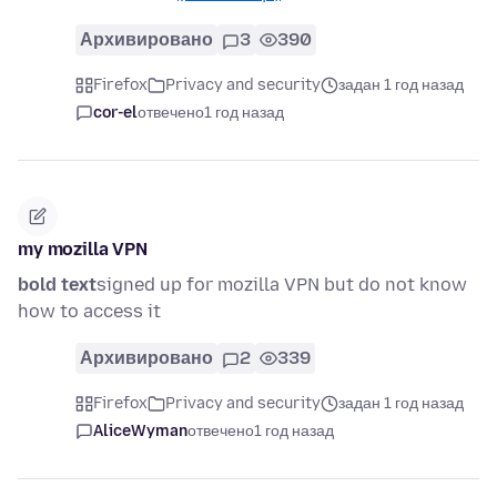
Архивировано
3
390
Firefox
Privacy and security
задан 1 год назад
cor-el
отвечено
1 год назад
my mozilla VPN
bold text
signed up for mozilla VPN but do not know
how to access it
Архивировано
2
339
Firefox
Privacy and security
задан 1 год назад
AliceWyman
отвечено
1 год назад