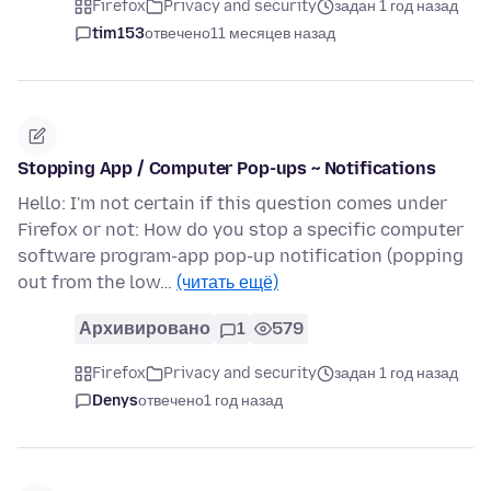
Firefox
Privacy and security
задан 1 год назад
tim153
отвечено
11 месяцев назад
Stopping App / Computer Pop-ups ~ Notifications
Hello: I'm not certain if this question comes under
Firefox or not: How do you stop a specific computer
software program-app pop-up notification (popping
out from the low…
(читать ещё)
Архивировано
1
579
Firefox
Privacy and security
задан 1 год назад
Denys
отвечено
1 год назад