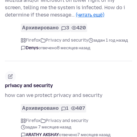
Mozilla and/or Microsoft on lower right of my
screen, telling me the system is infected. How do i
determine if these message…
(читать ещё)
Архивировано
3
420
Firefox
Privacy and security
задан 1 год назад
Denys
отвечено
8 месяцев назад
privacy and security
how can we protect privacy and security
Архивировано
1
407
Firefox
Privacy and security
задан 7 месяцев назад
ARATHY AKSHAY
отвечено
7 месяцев назад