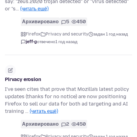
say: "zeus.2020 trojan detected" or "virus detected"
or "s…
(читать ещё)
Архивировано
5
450
Firefox
Privacy and security
задан 1 год назад
jeff-g
отвечено
1 год назад
Pirvacy erosion
I've seen cites that prove that Mozilla's latest policy
updates (thanks for no notice) are now positioning
Firefox to sell our data for both ad targeting and AI
training …
(читать ещё)
Архивировано
2
450
Firefox
Privacy and security
задан 1 год назад