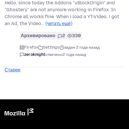
Hello, since today the Addons "uBlockOrigin" and
"Ghostery" are not anymore working in Firefox. In
Chrome all works fine. When i load a YT-Video, i got
an Ad, the Video…
(читать ещё)
Архивировано
2
330
Firefox
Settings
задан 2 года назад
zeroknight
отвечено
2 года назад
Старее