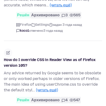
accurate, which means…
(читать ещё)
Решён
Архивировано
3
565
Firefox
Settings
задан 3 года назад
koco1
отвечено
3 года назад
How do I override CSS in Reader View as of Firefox
version 105?
Any advice returned by Google seems to be obsolete
or only worked perhaps in older versions of Firefox.
The main idea of using userChrome.css to override
the default styl…
(читать ещё)
Решён
Архивировано
4
547