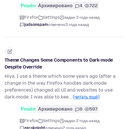
Решён
Архивировано
4
722
Firefox
Settings
задан 3 года назад
judsonspam
отвечено
3 года назад
Theme Changes Some Components to Dark-mode
Despite Override
Hiya, I use a theme which some years ago (after a
change in the way Firefox handles dark-mode
preferences) changed all UI and websites to use
dark-mode. I was able to kee…
(читать ещё)
Решён
Архивировано
6
597
Firefox
Settings
задан 2 года назад
zeroknight
отвечено
2 года назад