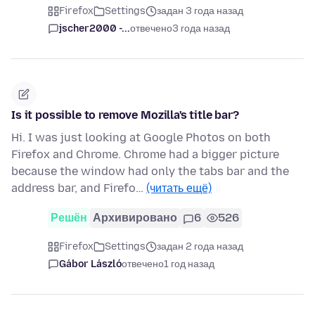
Firefox
Settings
задан 3 года назад
jscher2000 -...
отвечено
3 года назад
Is it possible to remove Mozilla's title bar?
Hi. I was just looking at Google Photos on both
Firefox and Chrome. Chrome had a bigger picture
because the window had only the tabs bar and the
address bar, and Firefo…
(читать ещё)
Решён
Архивировано
6
526
Firefox
Settings
задан 2 года назад
Gábor László
отвечено
1 год назад