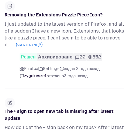
Removing the Extensions Puzzle Piece Icon?
I just updated to the latest version of Firefox, and all
of a sudden I have a new icon, Extensions, that looks
like a puzzle piece, I cant seem to be able to remove
it...…
(читать ещё)
Решён
Архивировано
20
852
Firefox
Settings
задан 3 года назад
zygdresze1
отвечено
3 года назад
The + sign to open new tab is missing after latest
update
How do I get the + sign back on my tabs? After latest