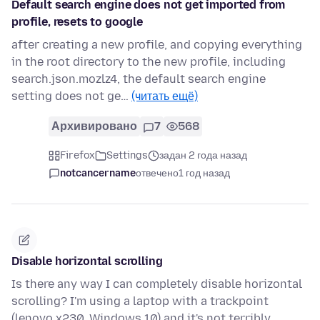
Default search engine does not get imported from
profile, resets to google
after creating a new profile, and copying everything
in the root directory to the new profile, including
search.json.mozlz4, the default search engine
setting does not ge…
(читать ещё)
Архивировано
7
568
Firefox
Settings
задан 2 года назад
notcancername
отвечено
1 год назад
Disable horizontal scrolling
Is there any way I can completely disable horizontal
scrolling? I'm using a laptop with a trackpoint
(lenovo x230, Windows 10) and it's not terribly