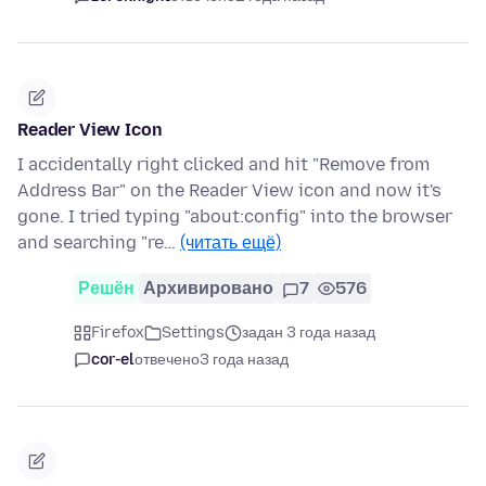
Reader View Icon
I accidentally right clicked and hit "Remove from
Address Bar" on the Reader View icon and now it's
gone. I tried typing "about:config" into the browser
and searching "re…
(читать ещё)
Решён
Архивировано
7
576
Firefox
Settings
задан 3 года назад
cor-el
отвечено
3 года назад