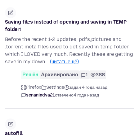
Saving files instead of opening and saving in TEMP
folder!
Before the recent 1-2 updates, pdfs,pictures and
.torrent meta files used to get saved in temp folder
which I LOVED very much. Recently these are getting
save in my down…
(читать ещё)
Решён
Архивировано
1
388
Firefox
Settings
задан 4 года назад
senanindya21
отвечено
4 года назад
autofill