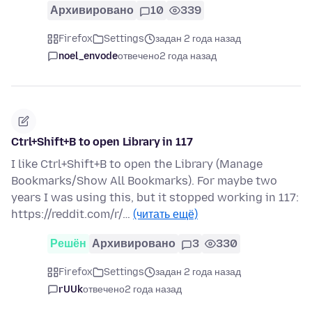
Архивировано
10
339
Firefox
Settings
задан 2 года назад
noel_envode
отвечено
2 года назад
Ctrl+Shift+B to open Library in 117
I like Ctrl+Shift+B to open the Library (Manage
Bookmarks/Show All Bookmarks). For maybe two
years I was using this, but it stopped working in 117:
https://reddit.com/r/…
(читать ещё)
Решён
Архивировано
3
330
Firefox
Settings
задан 2 года назад
rUUk
отвечено
2 года назад