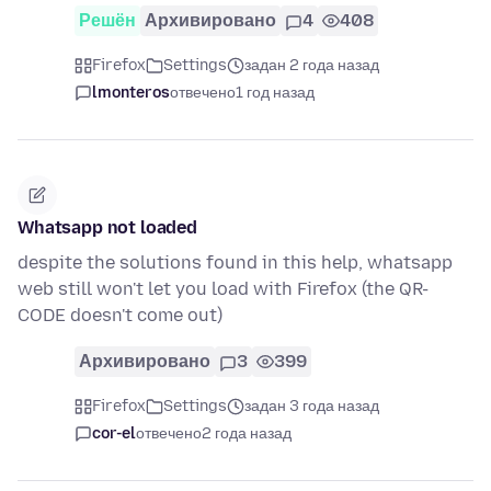
Решён
Архивировано
4
408
Firefox
Settings
задан 2 года назад
lmonteros
отвечено
1 год назад
Whatsapp not loaded
despite the solutions found in this help, whatsapp
web still won't let you load with Firefox (the QR-
CODE doesn't come out)
Архивировано
3
399
Firefox
Settings
задан 3 года назад
cor-el
отвечено
2 года назад