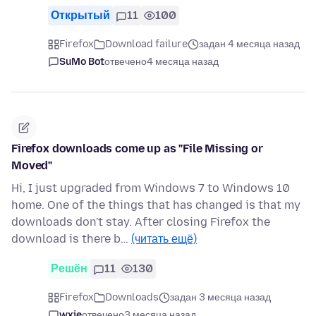
Открытый
11
100
Firefox
Download failure
задан 4 месяца назад
SuMo Bot
отвечено
4 месяца назад
Firefox downloads come up as "File Missing or
Moved"
Hi, I just upgraded from Windows 7 to Windows 10
home. One of the things that has changed is that my
downloads don't stay. After closing Firefox the
download is there b…
(читать ещё)
Решён
11
130
Firefox
Downloads
задан 3 месяца назад
wxie
отвечено
3 месяца назад