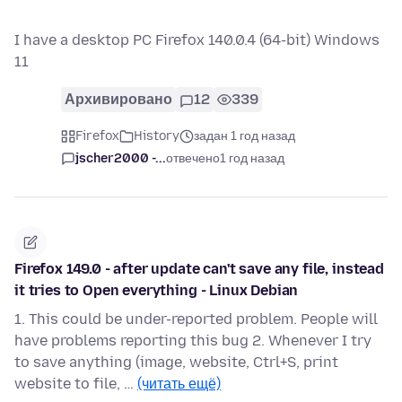
I have a desktop PC Firefox 140.0.4 (64-bit) Windows
11
Архивировано
12
339
Firefox
History
задан 1 год назад
jscher2000 -...
отвечено
1 год назад
Firefox 149.0 - after update can't save any file, instead
it tries to Open everything - Linux Debian
1. This could be under-reported problem. People will
have problems reporting this bug 2. Whenever I try
to save anything (image, website, Ctrl+S, print
website to file, …
(читать ещё)