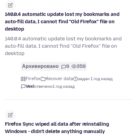
140.0.4 automatic update lost my bookmarks and
auto-fill data, I cannot find "Old Firefox" file on
desktop
140.0.4 automatic update lost my bookmarks and
auto-fill data, I cannot find "Old Firefox" file on
desktop
Архивировано
9
359
Firefox
Recover data
задан 1 год назад
Vexi
отвечено
1 год назад
Firefox Sync wiped all data after reinstalling
Windows - didn't delete anything manually