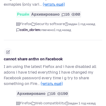
exmaples (only vari…
(читать ещё)
Решён
Архивировано
16
80
Firefox
Security software
задан 1 год назад
colin_obrien
отвечено
1 год назад
cannot share anthn on Facebook
I am using the latest Fiefox and i have disabled all
adons i have tried everything I have changed my
Facebook password every time i g try to share
something on Fire…
(читать ещё)
Архивировано
16
190
Firefox
Web compatibility
задан 1 год назад