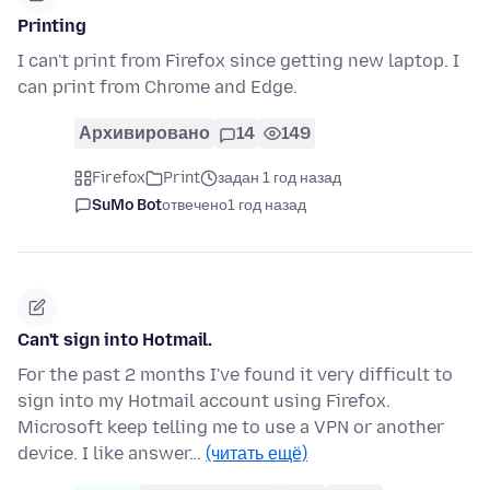
Printing
I can't print from Firefox since getting new laptop. I
can print from Chrome and Edge.
Архивировано
14
149
Firefox
Print
задан 1 год назад
SuMo Bot
отвечено
1 год назад
Can't sign into Hotmail.
For the past 2 months I've found it very difficult to
sign into my Hotmail account using Firefox.
Microsoft keep telling me to use a VPN or another
device. I like answer…
(читать ещё)