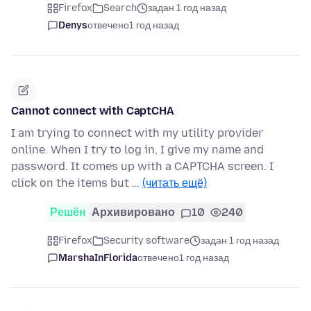
Firefox
Search
задан 1 год назад
Denys
отвечено
1 год назад
Cannot connect with CaptCHA
I am trying to connect with my utility provider
online. When I try to log in, I give my name and
password. It comes up with a CAPTCHA screen. I
click on the items but …
(читать ещё)
Решён
Архивировано
10
240
Firefox
Security software
задан 1 год назад
MarshaInFlorida
отвечено
1 год назад