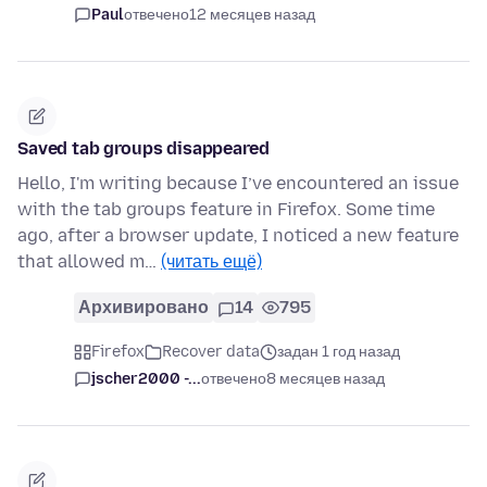
Paul
отвечено
12 месяцев назад
Saved tab groups disappeared
Hello, I'm writing because I’ve encountered an issue
with the tab groups feature in Firefox. Some time
ago, after a browser update, I noticed a new feature
that allowed m…
(читать ещё)
Архивировано
14
795
Firefox
Recover data
задан 1 год назад
jscher2000 -...
отвечено
8 месяцев назад