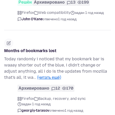
Решён
Архивировано
13
199
Firefox
Web compatibility
задан 1 год назад
John O'Kane
отвечено
1 год назад
Months of bookmarks lost
Today randomly i noticed that my bookmark bar is
waaay shorter out of the blue, i didn't change or
adjust anything, all i do is the updates from mozilla
that's all, it wa…
(читать ещё)
Архивировано
12
170
Firefox
Backup, recovery, and sync
задан 1 год назад
georgiy-tarasov
отвечено
1 год назад