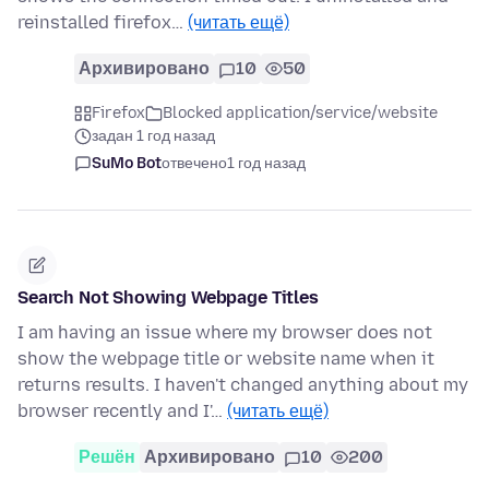
reinstalled firefox…
(читать ещё)
Архивировано
10
50
Firefox
Blocked application/service/website
задан 1 год назад
SuMo Bot
отвечено
1 год назад
Search Not Showing Webpage Titles
I am having an issue where my browser does not
show the webpage title or website name when it
returns results. I haven't changed anything about my
browser recently and I'…
(читать ещё)
Решён
Архивировано
10
200