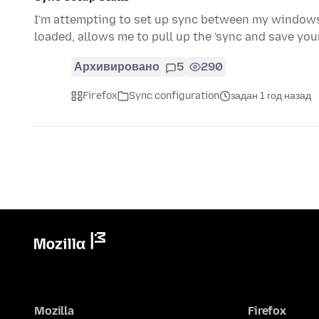
I'm attempting to set up sync between my windows
loaded, allows me to pull up the 'sync and save you
Архивировано
5
290
Firefox
Sync configuration
задан 1 год назад
Mozilla
Firefox