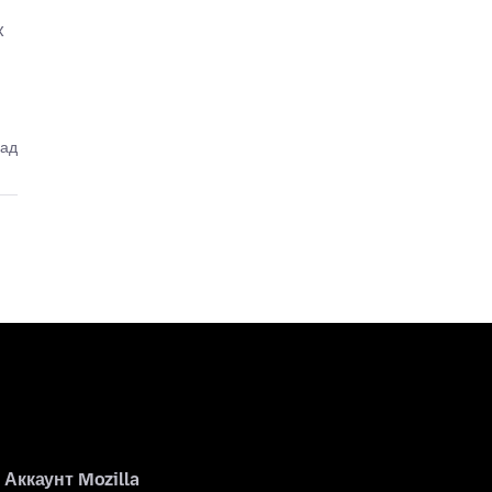
x
зад
Аккаунт Mozilla