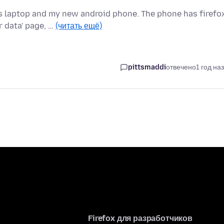
 laptop and my new android phone. The phone has firefo
r data' page, …
(читать ещё)
pittsmaddi
отвечено
1 год на
Firefox для разработчиков