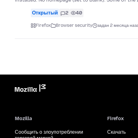
Открытый
2
40
Firefox
Browser security
задан 2 месяца наз
Mozilla
Firefox
Сообщить о злоупотреблении
Скачать