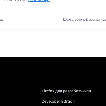
ад
jbr
отвечено
2 месяца на
Firefox для разработчиков
Developer Edition