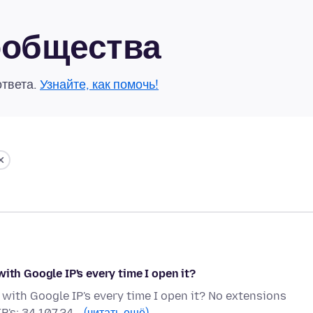
сообщества
ответа.
Узнайте, как помочь!
ith Google IP's every time I open it?
 with Google IP's every time I open it? No extensions
IP's: 34.107.24…
(читать ещё)