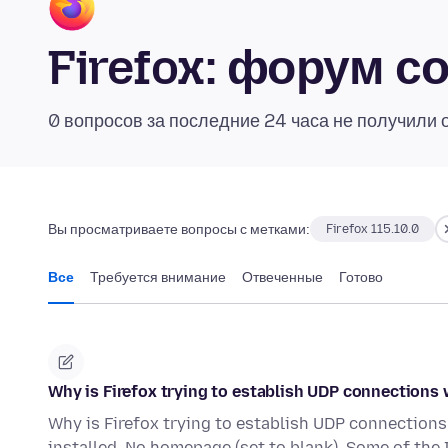
Firefox: форум 
0 вопросов за последние 24 часа не получили 
Вы просматриваете вопросы с метками:
Firefox 115.10.0
Все
Требуется внимание
Отвеченные
Готово
Why is Firefox trying to establish UDP connections w
Why is Firefox trying to establish UDP connections
installed. No homepage (set to blank). Some of the 