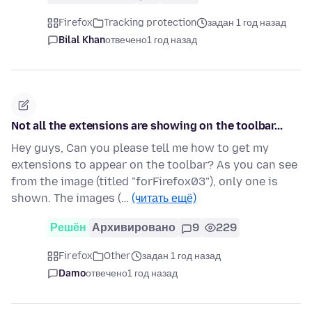
Firefox
Tracking protection
задан 1 год назад
Bilal Khan
отвечено
1 год назад
Not all the extensions are showing on the toolbar...
Hey guys, Can you please tell me how to get my
extensions to appear on the toolbar? As you can see
from the image (titled "forFirefox03"), only one is
shown. The images (…
(читать ещё)
Решён
Архивировано
9
229
Firefox
Other
задан 1 год назад
Damo
отвечено
1 год назад