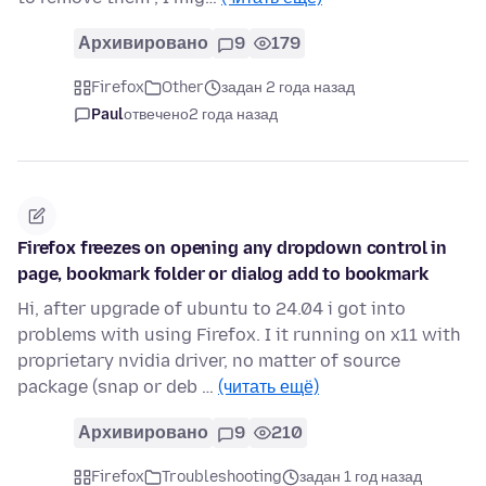
Архивировано
9
179
Firefox
Other
задан 2 года назад
Paul
отвечено
2 года назад
Firefox freezes on opening any dropdown control in
page, bookmark folder or dialog add to bookmark
Hi, after upgrade of ubuntu to 24.04 i got into
problems with using Firefox. I it running on x11 with
proprietary nvidia driver, no matter of source
package (snap or deb …
(читать ещё)
Архивировано
9
210
Firefox
Troubleshooting
задан 1 год назад