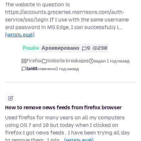
The website in question is
https://accounts.groceries.morrisons.com/auth-
service/sso/login If I use with the same username
and password in MS Edge, I can successfully l…
(читать ещё)
Решён
Архивировано
9
230
Firefox
Website breakages
задан 1 год назад
IanM
отвечено
1 год назад
How to remove news feeds from firefox browser
Used firefox for many years on all my computers
using OS 7 and 10 but today when I clicked on
firefox I got news feeds . I have been trying all day
to remove them , I mig…
(читать ещё)