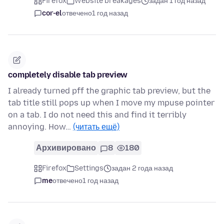
Firefox
Website breakages
задан 1 год назад
cor-el
отвечено
1 год назад
completely disable tab preview
I already turned pff the graphic tab preview, but the
tab title still pops up when I move my mpuse pointer
on a tab. I do not need this and find it terribly
annoying. How…
(читать ещё)
Архивировано
8
180
Firefox
Settings
задан 2 года назад
me
отвечено
1 год назад