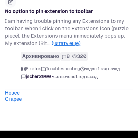
No option to pin extension to toolbar
I am having trouble pinning any Extensions to my
toolbar. When i click on the Extensions icon (puzzle
piece), the Extensions menu immediately pops up.
My extension (Bit…
(читать ещё)
Архивировано
8
320
Firefox
Troubleshooting
задан 1 год назад
jscher2000 -...
отвечено
1 год назад
Новее
Старее