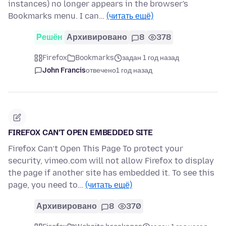
instances) no longer appears in the browser's
Bookmarks menu. I can…
(читать ещё)
Решён
Архивировано
8
378
Firefox
Bookmarks
задан 1 год назад
John Francis
отвечено
1 год назад
FIREFOX CAN'T OPEN EMBEDDED SITE
Firefox Can’t Open This Page To protect your
security, vimeo.com will not allow Firefox to display
the page if another site has embedded it. To see this
page, you need to…
(читать ещё)
Архивировано
8
370