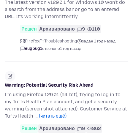
The latest version v129.0.1 for Windows 10 won't do
a search from the address bar or go to an entered
URL. It's working intermittently.
Решён
Архивировано
9
110
Firefox
Troubleshooting
задан 1 год назад
eugbug1
отвечено
1 год назад
Warning: Potential Security Risk Ahead
I'm using Firefox 129.01 (64-bit), trying to log in to
my Tufts Health Plan account, and get a security
warning (screen shot attached). Customer Service at
Tufts Health …
(читать ещё)
Решён
Архивировано
9
862