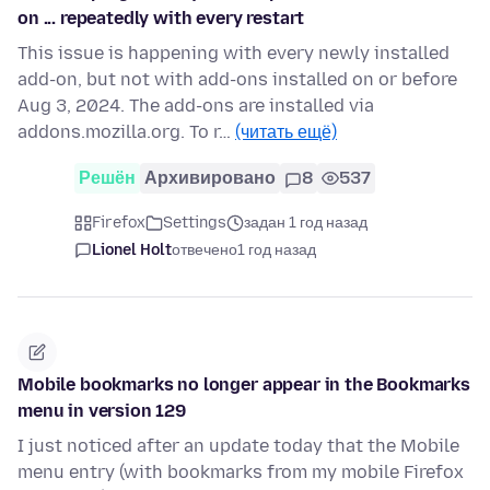
on ... repeatedly with every restart
This issue is happening with every newly installed
add-on, but not with add-ons installed on or before
Aug 3, 2024. The add-ons are installed via
addons.mozilla.org. To r…
(читать ещё)
Решён
Архивировано
8
537
Firefox
Settings
задан 1 год назад
Lionel Holt
отвечено
1 год назад
Mobile bookmarks no longer appear in the Bookmarks
menu in version 129
I just noticed after an update today that the Mobile
menu entry (with bookmarks from my mobile Firefox