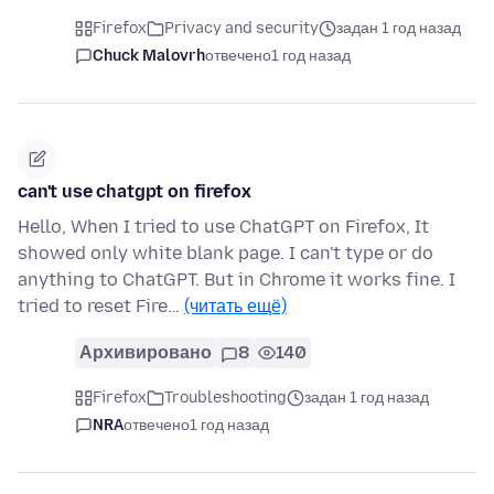
Firefox
Privacy and security
задан 1 год назад
Chuck Malovrh
отвечено
1 год назад
can't use chatgpt on firefox
Hello, When I tried to use ChatGPT on Firefox, It
showed only white blank page. I can't type or do
anything to ChatGPT. But in Chrome it works fine. I
tried to reset Fire…
(читать ещё)
Архивировано
8
140
Firefox
Troubleshooting
задан 1 год назад
NRA
отвечено
1 год назад