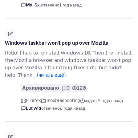
Mx. Sx.
отвечено
1 год назад
Windows taskbar won't pop up over Mozilla
Hello! I had to reinstall Windows 10. Then I re -install
the Mozilla browser and windows taskbar won't pop
up over Mozilla. I found bug fixes I did but didn't
help. Thank…
(читать ещё)
Архивировано
9
120
Firefox
Troubleshooting
задан 2 года назад
Ludwig
отвечено
2 года назад