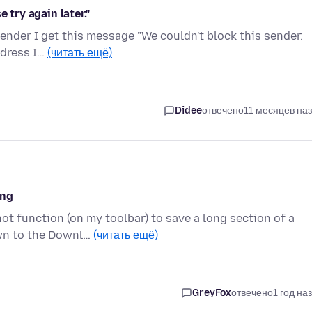
 try again later."
sender I get this message "We couldn't block this sender.
ddress I…
(читать ещё)
Didee
отвечено
11 месяцев на
ing
t function (on my toolbar) to save a long section of a
own to the Downl…
(читать ещё)
GreyFox
отвечено
1 год на