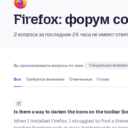
Firefox: форум 
2 вопроса за последние 24 часа не имеют отве
Вы просматриваете вопросы по теме:
Специальные возможн
Все
Требуется внимание
Отвеченные
Готово
Is there a way to darken the icons on the toolbar (b
When I installed Firefox, I struggled to find a the
borders/backgrounds or busy backgrounds or trans