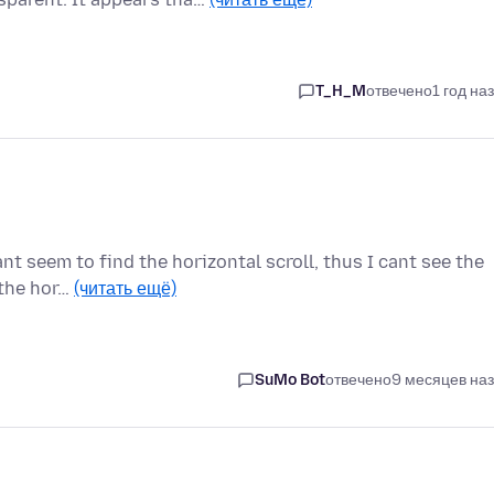
T_H_M
отвечено
1 год на
nt seem to find the horizontal scroll, thus I cant see the
 the hor…
(читать ещё)
SuMo Bot
отвечено
9 месяцев на