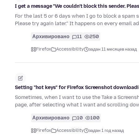
I get a message "We couldn't block this sender. Please
For the last 5 or 6 days when I go to block a spam 
Please try again later." It happens on every email a
Архивировано
11
250
Firefox
Accessibility
задан 11 месяцев назад
Setting "hot keys" for Firefox Screenshot download
Sometimes, when I want to use the Take a Screensho
page, after selecting what I want and scrolling d
Архивировано
10
100
Firefox
Accessibility
задан 1 год назад