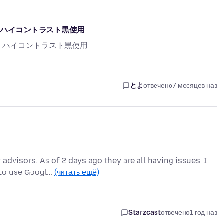
い、ハイコントラスト黒使用
い、ハイコントラスト黒使用
とよ
отвечено
7 месяцев на
advisors. As of 2 days ago they are all having issues. I
 to use Googl…
(читать ещё)
Starzcast
отвечено
1 год на