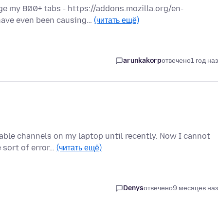
age my 800+ tabs - https://addons.mozilla.org/en-
 have even been causing…
(читать ещё)
arunkakorp
отвечено
1 год на
cable channels on my laptop until recently. Now I cannot
 sort of error…
(читать ещё)
Denys
отвечено
9 месяцев на