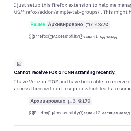
I just setup this firefox extension to help me man
US/firefox/addon/simple-tab-groups/ . This might
Решён
Архивировано
7
370
Firefox
Accessibility
задан 1 год назад
Cannot receive FOX or CNN straming recently.
I have Verizon FIOS and have been able to receive 
access them without a sign-in which leads to some
Архивировано
6
179
Firefox
Accessibility
задан 10 месяцев назад