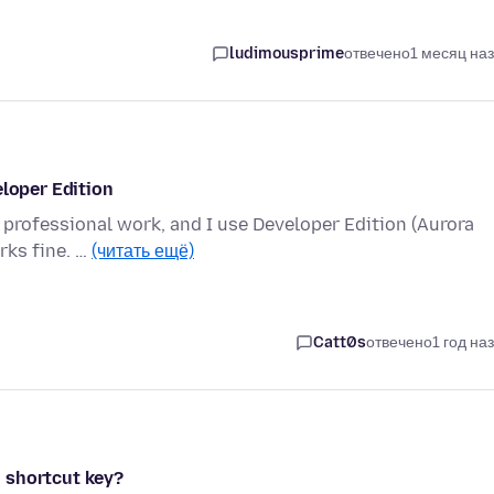
ludimousprime
отвечено
1 месяц на
eloper Edition
my professional work, and I use Developer Edition (Aurora
rks fine. …
(читать ещё)
Catt0s
отвечено
1 год на
 shortcut key?