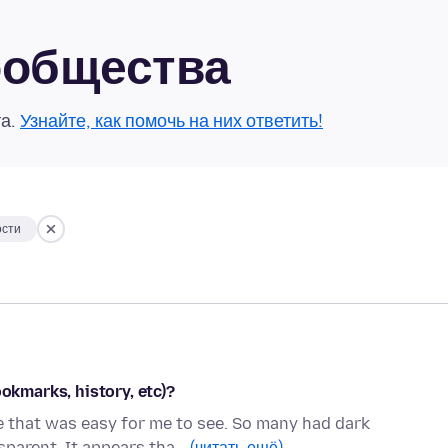
сообщества
та.
Узнайте, как помочь на них ответить!
ости
ookmarks, history, etc)?
me that was easy for me to see. So many had dark
parent. It appears tha…
(читать ещё)