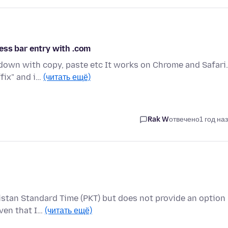
ess bar entry with .com
down with copy, paste etc It works on Chrome and Safari.
fix" and i…
(читать ещё)
Rak W
отвечено
1 год на
istan Standard Time (PKT) but does not provide an option
iven that I…
(читать ещё)