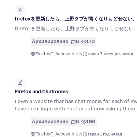
firefoxを更新したら、上野タブが青くなりもどせな
firefoxを更新したら、上野タブが青くなりもどせな
Архивировано
6
170
Firefox
Accessibility
задан 7 месяцев назад
Firefox and Chatrooms
I own a website that has chat rooms for each of my 
have them login with Firefox but now asking them
Архивировано
6
100
Firefox
Accessibility
задан 1 год назад