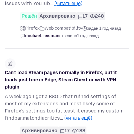
issues with YouTub…
(читать ещё)
Решён
Архивировано
17
248
Firefox
Web compatibility
задан 1 год назад
michael.reisman
отвечено
1 год назад
Can't load Steam pages normally in Firefox, but it
loads just fine in Edge, Steam Client or with VPN
plugin
A week ago I got a BSOD that ruined settings of
most of my extensions and most likely some of
Firefox's settings too (at least it erased my custom
findbar.matchdiacritics…
(читать ещё)
Архивировано
17
188