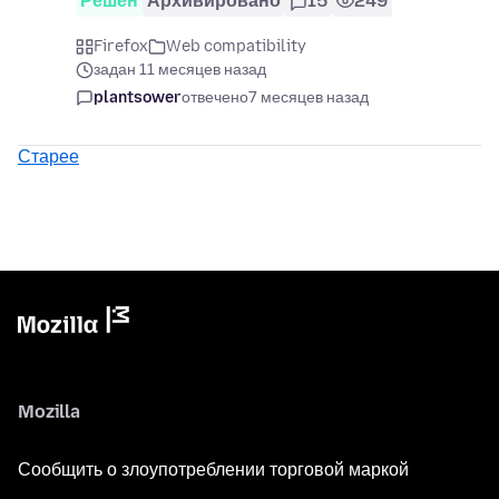
Решён
Архивировано
15
249
Firefox
Web compatibility
задан 11 месяцев назад
plantsower
отвечено
7 месяцев назад
Старее
Mozilla
Сообщить о злоупотреблении торговой маркой