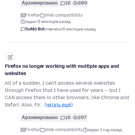
Архивировано
16
209
Firefox
Web compatibility
задан 6 месяцев назад
SuMo Bot
отвечено
5 месяцев назад
Firefox no longer working with multiple apps and
websites
All of a sudden, I can't access several websites
through Firefox that I have used for years -- but I
CAN access them in other browsers, like Chrome and
Safari. Also, Fir…
(читать ещё)
Архивировано
16
297
Firefox
Web compatibility
задан 1 год назад