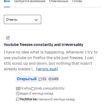
Все
Требуется внимание
Отвеченные
Готово
Youtube freezes constantly and irreversably
I have no idea what is happening. Whenever I try to
use youtube on firefox the site just freezes. I can
still scroll up and down, but nothing that wasn't
already loaded l…
(читать ещё)
Открытый
31
149
Firefox
Web compatibility
задан 2 месяца назад
TechHorse
отвечено
2 месяца назад