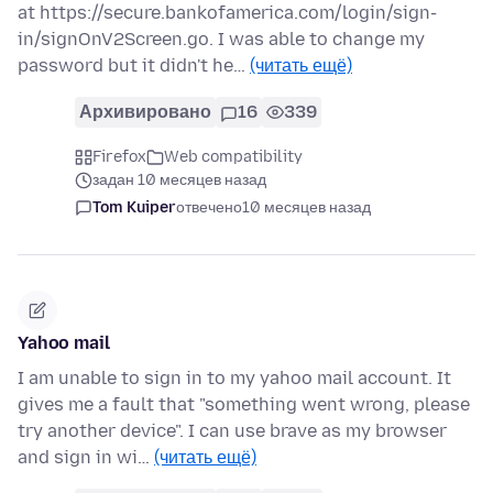
at https://secure.bankofamerica.com/login/sign-
in/signOnV2Screen.go. I was able to change my
password but it didn't he…
(читать ещё)
Архивировано
16
339
Firefox
Web compatibility
задан 10 месяцев назад
Tom Kuiper
отвечено
10 месяцев назад
Yahoo mail
I am unable to sign in to my yahoo mail account. It
gives me a fault that "something went wrong, please
try another device". I can use brave as my browser
and sign in wi…
(читать ещё)