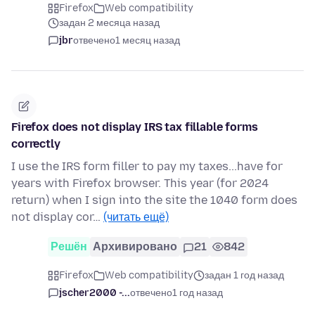
Firefox
Web compatibility
задан 2 месяца назад
jbr
отвечено
1 месяц назад
Firefox does not display IRS tax fillable forms
correctly
I use the IRS form filler to pay my taxes...have for
years with Firefox browser. This year (for 2024
return) when I sign into the site the 1040 form does
not display cor…
(читать ещё)
Решён
Архивировано
21
842
Firefox
Web compatibility
задан 1 год назад
jscher2000 -...
отвечено
1 год назад