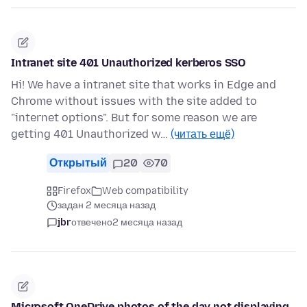
Intranet site 401 Unauthorized kerberos SSO
Hi! We have a intranet site that works in Edge and
Chrome without issues with the site added to
"internet options". But for some reason we are
getting 401 Unauthorized w…
(читать ещё)
Открытый
20
70
Firefox
Web compatibility
задан 2 месяца назад
jbr
отвечено
2 месяца назад
Microsoft OneDrive photos of the day not displaying