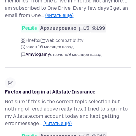
memories" from One Drive in Firefox. Not anymore. I
am subscribed to One Drive. Every few days I get an
email from One…
(читать ещё)
Решён
Архивировано
15
199
Firefox
Web compatibility
задан 10 месяцев назад
Amylogamy
отвечено
9 месяцев назад
Firefox and log in at Allstate Insurance
Not sure if this is the correct topic selection but
nothing offered above really fits. I tried to sign into
my Allstate.com account today and kept getting
error message…
(читать ещё)