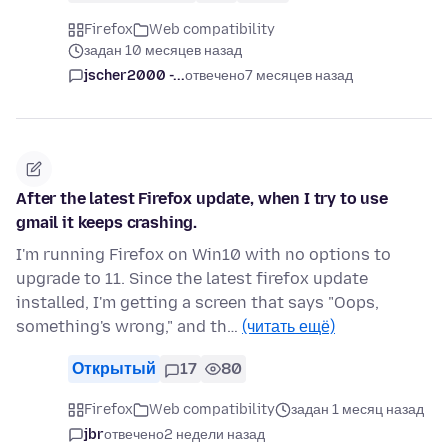
Firefox
Web compatibility
задан 10 месяцев назад
jscher2000 -...
отвечено
7 месяцев назад
After the latest Firefox update, when I try to use
gmail it keeps crashing.
I'm running Firefox on Win10 with no options to
upgrade to 11. Since the latest firefox update
installed, I'm getting a screen that says "Oops,
something's wrong," and th…
(читать ещё)
Открытый
17
80
Firefox
Web compatibility
задан 1 месяц назад
jbr
отвечено
2 недели назад