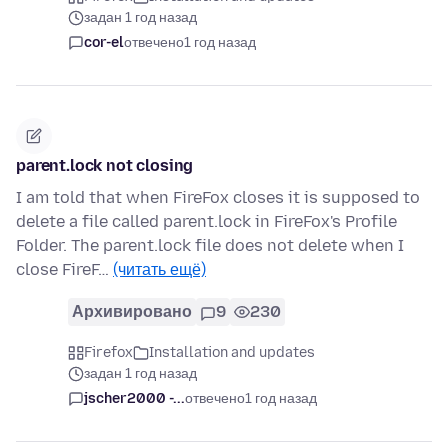
задан 1 год назад
cor-el
отвечено
1 год назад
parent.lock not closing
I am told that when FireFox closes it is supposed to
delete a file called parent.lock in FireFox's Profile
Folder. The parent.lock file does not delete when I
close FireF…
(читать ещё)
Архивировано
9
230
Firefox
Installation and updates
задан 1 год назад
jscher2000 -...
отвечено
1 год назад