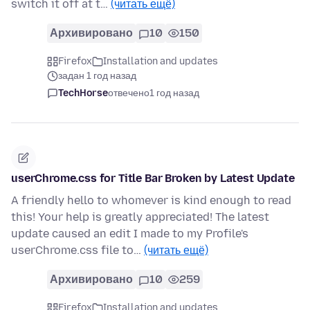
switch it off at t…
(читать ещё)
Архивировано
10
150
Firefox
Installation and updates
задан 1 год назад
TechHorse
отвечено
1 год назад
userChrome.css for Title Bar Broken by Latest Update
A friendly hello to whomever is kind enough to read
this! Your help is greatly appreciated! The latest
update caused an edit I made to my Profile's
userChrome.css file to…
(читать ещё)
Архивировано
10
259
Firefox
Installation and updates