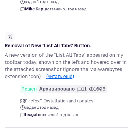
задан 1 год назад
Mike Kaply
отвечено
1 год назад
Removal of New "List All Tabs" Button.
A new version of the "List All Tabs" appeared on my
toolbar today, shown on the left and hovered over in
the attached screenshot (ignore the Malwarebytes
extension icon).…
(читать ещё)
Решён
Архивировано
11
1608
Firefox
Installation and updates
задан 1 год назад
leogali
отвечено
1 год назад