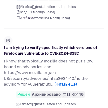
Firefox
Installation and updates
задан 4 месяца назад
Arté Ma
отвечено
1 месяц назад
I am trying to verify specifically which versions of
Firefox are vulnerable to CVE-2024-8387.
I know that typically mozilla does not put a low
bound on advisories, and
https://www.mozilla.org/en-
US/security/advisories/mfsa2024-40/ is the
advisory for vulnerabiliti…
(читать ещё)
Решён
Архивировано
11
440
Firefox
Installation and updates