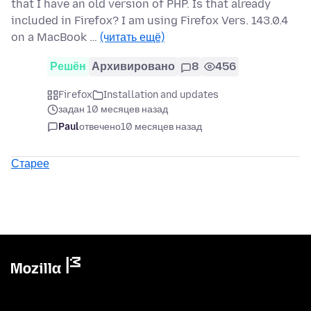
that I have an old version of PHP. Is that already
included in Firefox? I am using Firefox Vers. 143.0.4
on a MacBook …
(читать ещё)
Решён
Архивировано
8
456
Firefox
Installation and updates
задан 10 месяцев назад
Paul
отвечено
10 месяцев назад
Старее