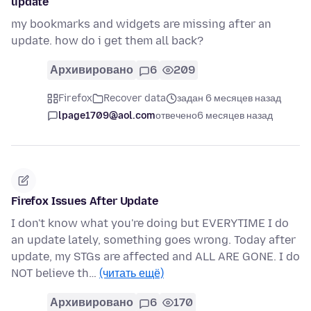
update
my bookmarks and widgets are missing after an
update. how do i get them all back?
Архивировано
6
209
Firefox
Recover data
задан 6 месяцев назад
lpage1709@aol.com
отвечено
6 месяцев назад
Firefox Issues After Update
I don't know what you're doing but EVERYTIME I do
an update lately, something goes wrong. Today after
update, my STGs are affected and ALL ARE GONE. I do
NOT believe th…
(читать ещё)
Архивировано
6
170