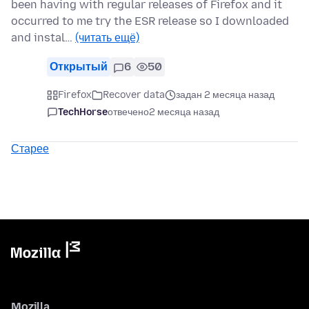
been having with regular releases of Firefox and it
occurred to me try the ESR release so I downloaded
and instal…
(читать ещё)
Открытый
6
50
Firefox
Recover data
задан 2 месяца назад
TechHorse
отвечено
2 месяца назад
Старее
Mozilla