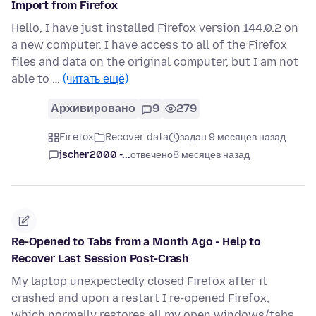
Import from Firefox
Hello, I have just installed Firefox version 144.0.2 on
a new computer. I have access to all of the Firefox
files and data on the original computer, but I am not
able to …
(читать ещё)
Архивировано
9
279
Firefox
Recover data
задан 9 месяцев назад
jscher2000 -...
отвечено
8 месяцев назад
Re-Opened to Tabs from a Month Ago - Help to
Recover Last Session Post-Crash
My laptop unexpectedly closed Firefox after it
crashed and upon a restart I re-opened Firefox,
which normally restores all my open windows/tabs