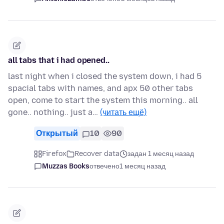
all tabs that i had opened..
last night when i closed the system down, i had 5
spacial tabs with names, and apx 50 other tabs
open, come to start the system this morning.. all
gone.. nothing.. just a…
(читать ещё)
Открытый
10
90
Firefox
Recover data
задан 1 месяц назад
Muzzas Books
отвечено
1 месяц назад