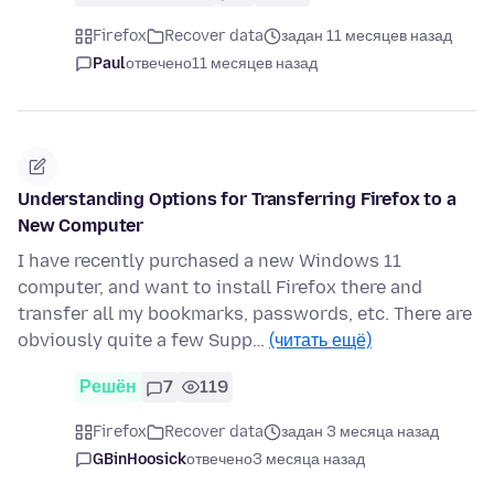
Firefox
Recover data
задан 11 месяцев назад
Paul
отвечено
11 месяцев назад
Understanding Options for Transferring Firefox to a
New Computer
I have recently purchased a new Windows 11
computer, and want to install Firefox there and
transfer all my bookmarks, passwords, etc. There are
obviously quite a few Supp…
(читать ещё)
Решён
7
119
Firefox
Recover data
задан 3 месяца назад
GBinHoosick
отвечено
3 месяца назад