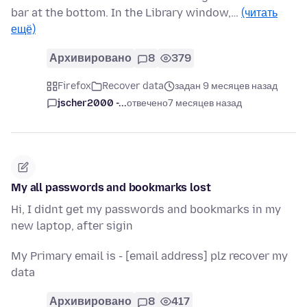
bar at the bottom. In the Library window,…
(читать
ещё)
Архивировано
8
379
Firefox
Recover data
задан 9 месяцев назад
jscher2000 -...
отвечено
7 месяцев назад
My all passwords and bookmarks lost
Hi, I didnt get my passwords and bookmarks in my
new laptop, after sigin
My Primary email is - [email address] plz recover my
data
Архивировано
8
417