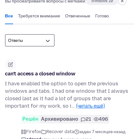
Вы просматриваете вопросы с метками:
Windows 10
Все
Требуется внимание
Отвеченные
Готово
can't access a closed window
I have enabled the option to open the previous
windows and tabs. I had one window that I always
closed last as it had a lot of groups that are
important for my work, so i…
(читать ещё)
Решён
Архивировано
21
496
Firefox
Recover data
задан 7 месяцев назад