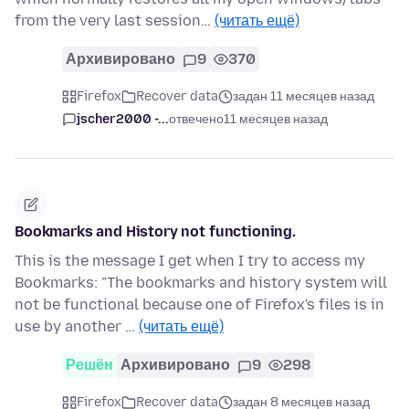
from the very last session…
(читать ещё)
Архивировано
9
370
Firefox
Recover data
задан 11 месяцев назад
jscher2000 -...
отвечено
11 месяцев назад
Bookmarks and History not functioning.
This is the message I get when I try to access my
Bookmarks: "The bookmarks and history system will
not be functional because one of Firefox's files is in
use by another …
(читать ещё)
Решён
Архивировано
9
298
Firefox
Recover data
задан 8 месяцев назад