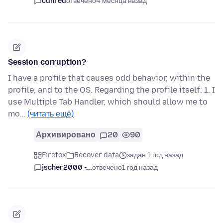
cdnred
отвечено
4 месяца назад
Session corruption?
I have a profile that causes odd behavior, within the
profile, and to the OS. Regarding the profile itself: 1. I
use Multiple Tab Handler, which should allow me to
mo…
(читать ещё)
Архивировано
20
90
Firefox
Recover data
задан 1 год назад
jscher2000 -...
отвечено
1 год назад