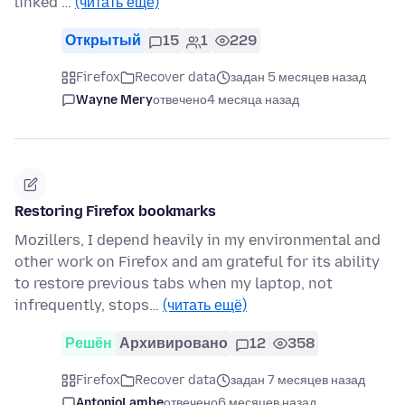
linked …
(читать ещё)
Открытый
15
1
229
Firefox
Recover data
задан 5 месяцев назад
Wayne Mery
отвечено
4 месяца назад
Restoring Firefox bookmarks
Mozillers, I depend heavily in my environmental and
other work on Firefox and am grateful for its ability
to restore previous tabs when my laptop, not
infrequently, stops…
(читать ещё)
Решён
Архивировано
12
358
Firefox
Recover data
задан 7 месяцев назад
AntonioLambe
отвечено
6 месяцев назад