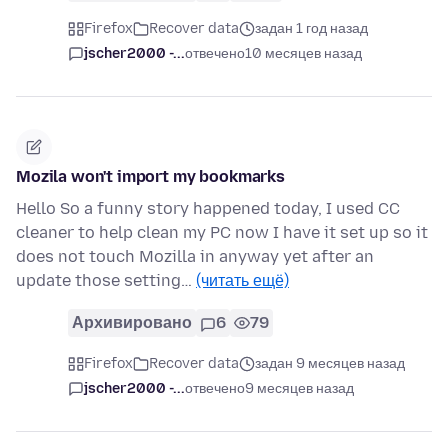
Firefox
Recover data
задан 1 год назад
jscher2000 -...
отвечено
10 месяцев назад
Mozila won't import my bookmarks
Hello So a funny story happened today, I used CC
cleaner to help clean my PC now I have it set up so it
does not touch Mozilla in anyway yet after an
update those setting…
(читать ещё)
Архивировано
6
79
Firefox
Recover data
задан 9 месяцев назад
jscher2000 -...
отвечено
9 месяцев назад