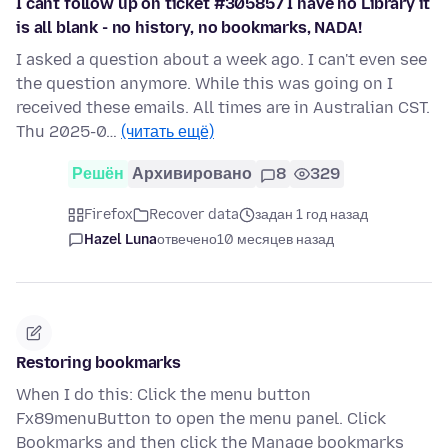
I cant follow up on ticket #305857 I have no Library it
is all blank - no history, no bookmarks, NADA!
I asked a question about a week ago. I can't even see
the question anymore. While this was going on I
received these emails. All times are in Australian CST.
Thu 2025-0…
(читать ещё)
Решён
Архивировано
8
329
Firefox
Recover data
задан 1 год назад
Hazel Luna
отвечено
10 месяцев назад
Restoring bookmarks
When I do this: Click the menu button
Fx89menuButton to open the menu panel. Click
Bookmarks and then click the Manage bookmarks