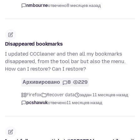
nmbourne
отвечено
8 месяцев назад
Disappeared bookmarks
I updated CCCleaner and then all my bookmarks
disappeared, from the tool bar but also the menu.
How can I restore? Can I restore?
Архивировано
8
229
Firefox
Recover data
задан 11 месяцев назад
pcshawuk
отвечено
11 месяцев назад