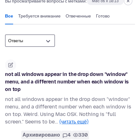
Вы просматриваете вопросы с метками:
Mac os x 10.13
Все
Требуется внимание
Отвеченные
Готово
not all windows appear in the drop down "window"
menu, and a different number when each window is
on top
not all windows appear in the drop down "window"
menu, and a different number when each window is
on top. Weird. Using Mac OSX. Nothing is "full
screen." Seems to be…
(читать ещё)
Архивировано
4
330