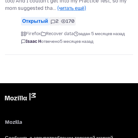
too) And I couldn't get into my Practice Test, so my
mom suggested tha…
(читать ещё)
Открытый
2
170
Firefox
Recover data
задан 5 месяцев назад
Isaac H
отвечено
5 месяцев назад
Mozilla