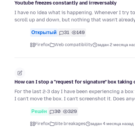
Youtube freezes constantly and irreversably
I have no idea what is happening. Whenever I try to 
scroll up and down, but nothing that wasn't alread
Открытый
31
149
Firefox
Web compatibility
задан 2 месяца на
How can I stop a "request for signature" box taking
For the last 2-3 day I have been experiencing a box
I can't move the box. I can't screenshot it. Does a
Решён
30
329
Firefox
Site breakages
задан 4 месяца назад