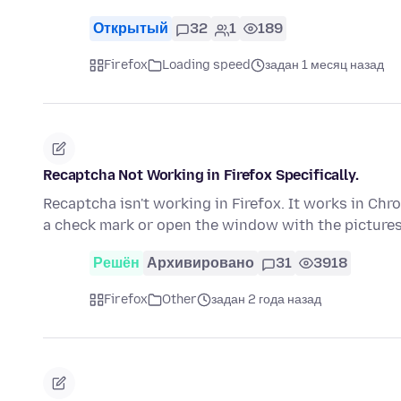
Открытый
32
1
189
Firefox
Loading speed
задан 1 месяц назад
Recaptcha Not Working in Firefox Specifically.
Recaptcha isn't working in Firefox. It works in Chro
a check mark or open the window with the picture
Решён
Архивировано
31
3918
Firefox
Other
задан 2 года назад