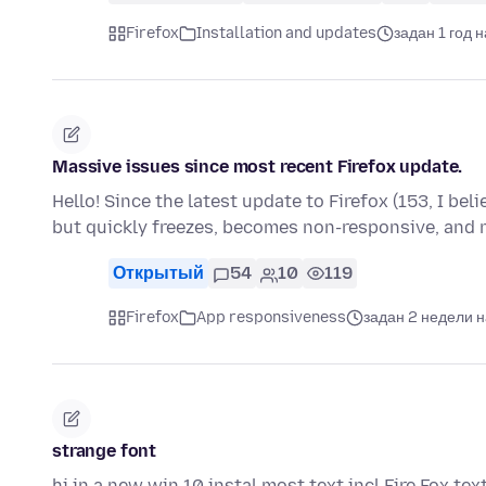
Firefox
Installation and updates
задан 1 год 
Massive issues since most recent Firefox update.
Hello! Since the latest update to Firefox (153, I bel
but quickly freezes, becomes non-responsive, and
Открытый
54
10
119
Firefox
App responsiveness
задан 2 недели 
strange font
hi in a new win 10 instal most text incl Fire Fox tex