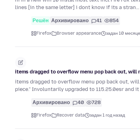
lines [in the same letter] i dont know if its a stran
Решён
Архивировано
41
854
Firefox
Browser appearance
задан 10 месяце
items dragged to overflow menu pop back out, will n
items dragged to overflow menu pop back out, will n
piece." Involuntarily upgraded to 115.25.0esr and it 
Архивировано
40
728
Firefox
Recover data
задан 1 год назад