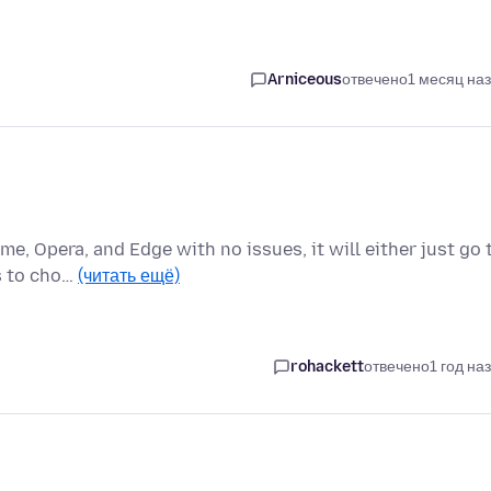
Arniceous
отвечено
1 месяц на
me, Opera, and Edge with no issues, it will either just go 
s to cho…
(читать ещё)
rohackett
отвечено
1 год на