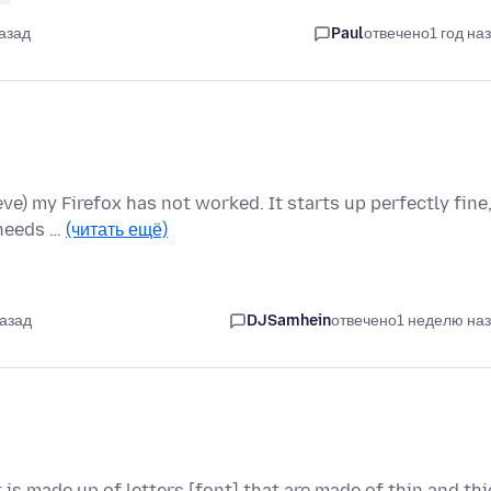
назад
Paul
отвечено
1 год на
ieve) my Firefox has not worked. It starts up perfectly fine
 needs …
(читать ещё)
назад
DJSamhein
отвечено
1 неделю на
t is made up of letters [font] that are made of thin and thi