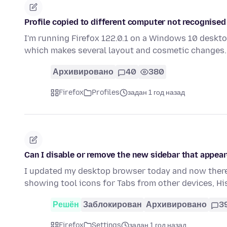
Profile copied to different computer not recognised
I'm running Firefox 122.0.1 on a Windows 10 deskto
which makes several layout and cosmetic changes.
Архивировано
40
380
Firefox
Profiles
задан 1 год назад
Can I disable or remove the new sidebar that appear
I updated my desktop browser today and now there 
showing tool icons for Tabs from other devices, H
Решён
Заблокирован
Архивировано
3
Firefox
Settings
задан 1 год назад