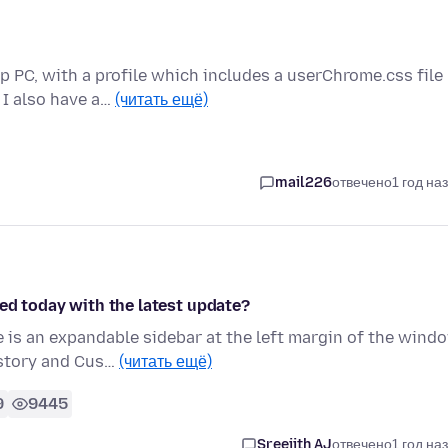
p PC, with a profile which includes a userChrome.css file
 I also have a…
(читать ещё)
mail226
отвечено
1 год на
ed today with the latest update?
is an expandable sidebar at the left margin of the wind
istory and Cus…
(читать ещё)
9
9445
Sreejith AJ
отвечено
1 год на