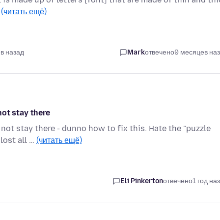
…
(читать ещё)
в назад
Mark
отвечено
9 месяцев на
ot stay there
ot stay there - dunno how to fix this. Hate the "puzzle
lost all …
(читать ещё)
Eli Pinkerton
отвечено
1 год на