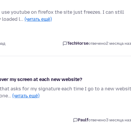
use youtube on firefox the site just freezes. I can still
y loaded l…
(читать ещё)
зад
TechHorse
отвечено
2 месяца на
 over my screen at each new website?
 that asks for my signature each time I go to a new websit
nyone…
(читать ещё)
Paulf
отвечено
3 месяца на