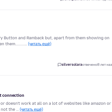
ory Button and Ramback but, apart from them showing on
 them.........…
(читать ещё)
silversolara
отвечено
8 лет на
et connection
or doesn't work at all on a lot of websites like amazon or
 not the …
(читать ещё)