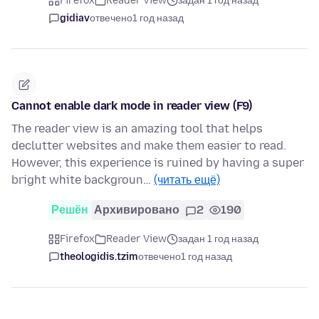
Firefox
Reader View
задан 1 год назад
gidiav
отвечено
1 год назад
Cannot enable dark mode in reader view (F9)
The reader view is an amazing tool that helps
declutter websites and make them easier to read.
However, this experience is ruined by having a super
bright white backgroun…
(читать ещё)
Решён
Архивировано
2
190
Firefox
Reader View
задан 1 год назад
theologidis.tzim
отвечено
1 год назад