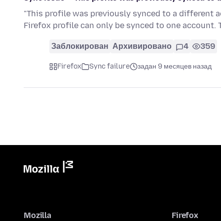
"This profile was previously synced to a different
Firefox profile can only be synced to one account. 
Заблокирован
Архивировано
4
359
Firefox
Sync failure
задан 9 месяцев назад
Mozilla
Firefox