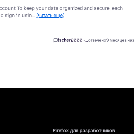
 account To keep your data organized and secure, each
To sign in usin…
(читать ещё)
jscher2000 -...
отвечено
9 месяцев на
Firefox для разработчиков