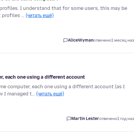
 profiles. I understand that for some users, this may be
t profiles …
(читать ещё)
AliceWyman
отвечено
1 месяц на
, each one using a different account
same computer, each one using a different account (as I
ow I managed t…
(читать ещё)
Martin Lester
отвечено
1 год на