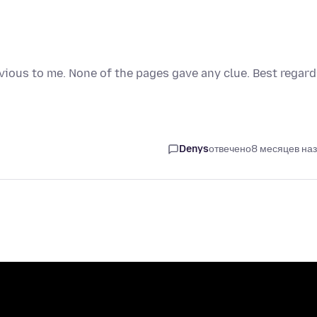
obvious to me. None of the pages gave any clue. Best regar
Denys
отвечено
8 месяцев на