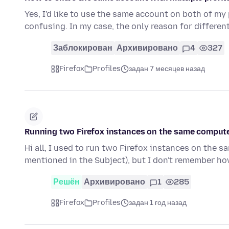
Yes, I'd like to use the same account on both of my
confusing. In my case, the only reason for differen
Заблокирован
Архивировано
4
327
Firefox
Profiles
задан 7 месяцев назад
Running two Firefox instances on the same computer
Hi all, I used to run two Firefox instances on the 
mentioned in the Subject), but I don't remember h
Решён
Архивировано
1
285
Firefox
Profiles
задан 1 год назад