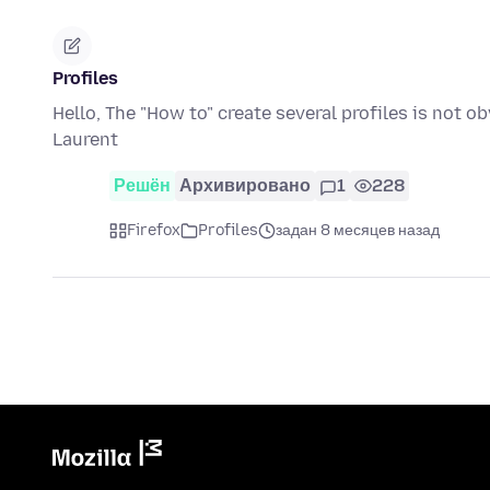
Profiles
Hello, The "How to" create several profiles is not 
Laurent
Решён
Архивировано
1
228
Firefox
Profiles
задан 8 месяцев назад