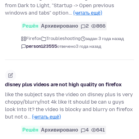
from Dark to Light, "Startup -> Open previous
windows and tabs" option…
(читать ещё)
Решён
Архивировано
2
866
Firefox
Troubleshooting
задан 3 года назад
person123555
отвечено
3 года назад
disney plus videos are not high quality on firefox
like the subject says the video on disney plus is very
choppy/blurry/not 4k like it should be can u guys
look into it? the video is blocky and blurry on firefox
but not o…
(читать ещё)
Решён
Архивировано
4
641