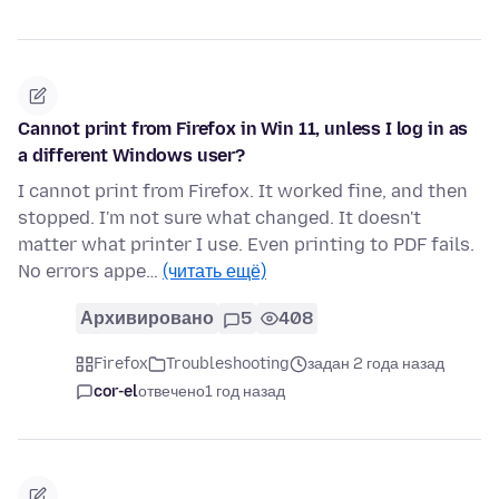
Cannot print from Firefox in Win 11, unless I log in as
a different Windows user?
I cannot print from Firefox. It worked fine, and then
stopped. I'm not sure what changed. It doesn't
matter what printer I use. Even printing to PDF fails.
No errors appe…
(читать ещё)
Архивировано
5
408
Firefox
Troubleshooting
задан 2 года назад
cor-el
отвечено
1 год назад