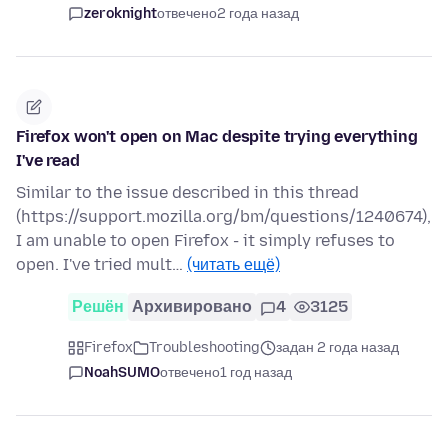
zeroknight
отвечено
2 года назад
Firefox won't open on Mac despite trying everything
I've read
Similar to the issue described in this thread
(https://support.mozilla.org/bm/questions/1240674),
I am unable to open Firefox - it simply refuses to
open. I've tried mult…
(читать ещё)
Решён
Архивировано
4
3125
Firefox
Troubleshooting
задан 2 года назад
NoahSUMO
отвечено
1 год назад