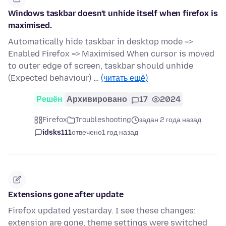
Windows taskbar doesn't unhide itself when firefox is
maximised.
Automatically hide taskbar in desktop mode =>
Enabled Firefox => Maximised When cursor is moved
to outer edge of screen, taskbar should unhide
(Expected behaviour) …
(читать ещё)
Решён
Архивировано
17
2024
Firefox
Troubleshooting
задан 2 года назад
idsks111
отвечено
1 год назад
Extensions gone after update
Firefox updated yestarday. I see these changes:
extension are gone, theme settings were switched