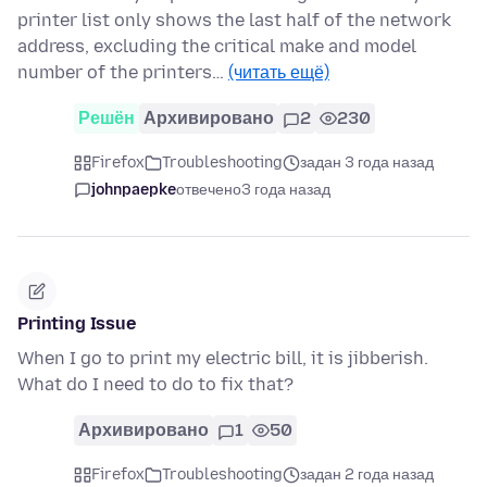
printer list only shows the last half of the network
address, excluding the critical make and model
number of the printers…
(читать ещё)
Решён
Архивировано
2
230
Firefox
Troubleshooting
задан 3 года назад
johnpaepke
отвечено
3 года назад
Printing Issue
When I go to print my electric bill, it is jibberish.
What do I need to do to fix that?
Архивировано
1
50
Firefox
Troubleshooting
задан 2 года назад