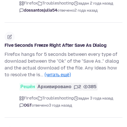
Firefox
Troubleshooting
задан 2 года назад
dossantosjulia54
отвечено
2 года назад
Five Seconds Freeze Right After Save As Dialog
Firefox hangs for 5 seconds between every type of
download between the "Ok" of the "Save As.." dialog
and the actual download of the file. Any ideas how
to resolve the is…
(читать ещё)
Решён
Архивировано
2
385
Firefox
Troubleshooting
задан 3 года назад
OGT
отвечено
3 года назад