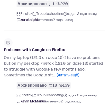
Архивировано
1
220
Firefox
Troubleshooting
задан 2 года назад
zeroknight
отвечено
2 года назад
Problems with Google on Firefox
On my laptop (121.0 on doze 10) I have no problems
but on my desktop Firefox (121.0 on doze 10) started
to struggle with Google a few months ago.
Sometimes the Google sit…
(читать ещё)
Архивировано
18
159
Firefox
Troubleshooting
задан 2 года назад
Kevin McManus
отвечено
2 года назад