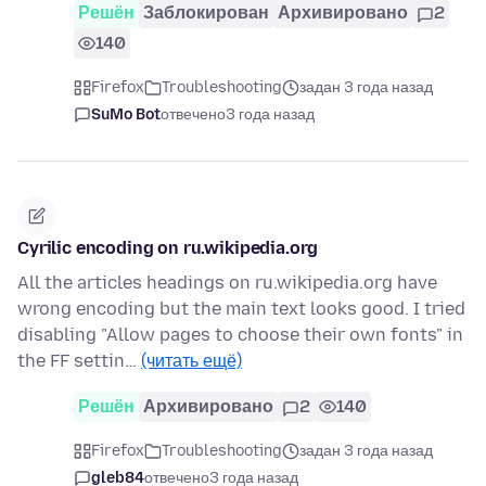
Решён
Заблокирован
Архивировано
2
140
Firefox
Troubleshooting
задан 3 года назад
SuMo Bot
отвечено
3 года назад
Cyrilic encoding on ru.wikipedia.org
All the articles headings on ru.wikipedia.org have
wrong encoding but the main text looks good. I tried
disabling "Allow pages to choose their own fonts" in
the FF settin…
(читать ещё)
Решён
Архивировано
2
140
Firefox
Troubleshooting
задан 3 года назад
gleb84
отвечено
3 года назад