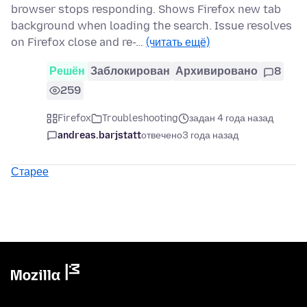
browser stops responding. Shows Firefox new tab
background when loading the search. Issue resolves
on Firefox close and re-…
(читать ещё)
Решён
Заблокирован
Архивировано
8
259
Firefox
Troubleshooting
задан 4 года назад
andreas.barjstatt
отвечено
3 года назад
Старее