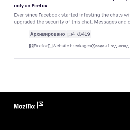
only on Firefox
Ever since Facebook started infesting the chats w
upgraded the security of this chat. Messages and 
Архивировано
4
419
Firefox
Website breakages
задан 1 год назад