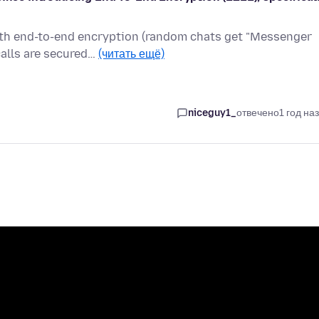
ith end-to-end encryption (random chats get "Messenger
calls are secured…
(читать ещё)
niceguy1_
отвечено
1 год на