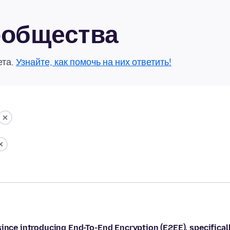
сообщества
ета.
Узнайте, как помочь на них ответить!
since introducing End-To-End Encryption (E2EE), specifical